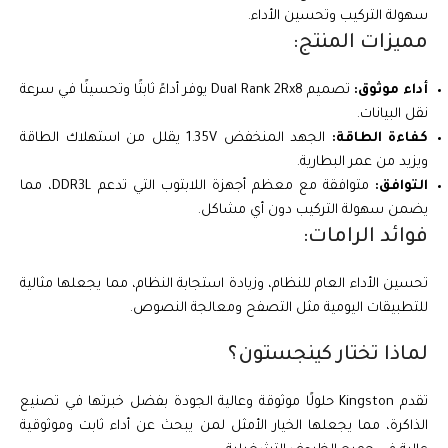
سهولة التركيب وتحسين الأداء.
مميزات المنتج:
أداء موثوق:
تصميم Dual Rank 2Rx8 يوفر أداءً ثابتًا وتحسينًا في سرعة
نقل البيانات.
كفاءة الطاقة:
الجهد المنخفض 1.35V يقلل من استهلاك الطاقة
ويزيد من عمر البطارية.
التوافق:
متوافقة مع معظم أجهزة اللابتوب التي تدعم DDR3L، مما
يضمن سهولة التركيب دون أي مشاكل.
فوائد الرامات:
تحسين الأداء العام للنظام، وزيادة استجابة النظام، مما يجعلها مثالية
للتطبيقات اليومية مثل التصفح ومعالجة النصوص.
لماذا تختار كينجستون؟
تقدم Kingston حلولًا موثوقة وعالية الجودة بفضل خبرتها في تصنيع
الذاكرة، مما يجعلها الخيار الأمثل لمن يبحث عن أداء ثابت وموثوقية