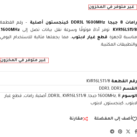
غير متوفر في المخزون
امات 8 جيجا DDR3L 1600MHz كينجستون أصلية
– رقم القطعة
KVR16LS11/8
. توفر أداءً موثوقًا وسرعة نقل بيانات تصل إلى
1600MHz
.
ناسبة لأجهزة
قطع غيار لابتوب
، مما يجعلها مثالية للاستخدام اليومي
والتطبيقات المكتبية.
غير متوفر في المخزون
رقم القطعة
KVR16LS11/8
القسم
DDR3
,
DDR3
الوسوم
8 جيجا
,
1600MHz
,
KVR16LS11/8
,
DDR3L
,
أصلية
,
رامات
,
قطع غيار
لابتوب
,
كينجستون
,
لابتوب
أضف إلى المفضلة
مقارنة