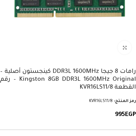
Click to enlarge
رامات 8 جيجا DDR3L 1600MHz كينجستون أصلية –
Kingston 8GB DDR3L 1600MHz Original – رقم
القطعة KVR16LS11/8
رمز المنتج:
KVR16LS11/8
995
EGP