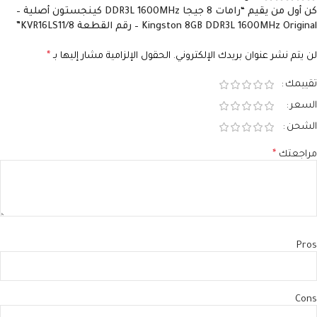
كن أول من يقيم “رامات 8 جيجا DDR3L 1600MHz كينجستون أصلية –
Kingston 8GB DDR3L 1600MHz Original – رقم القطعة KVR16LS11/8”
لن يتم نشر عنوان بريدك الإلكتروني.
الحقول الإلزامية مشار إليها بـ
*
تقييمك
السعر
الشحن
مراجعتك
*
Pros
Cons