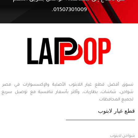
01507301009.
تسوق أفضل قطع غيار اللابتوب الأصلية والإكسسوارات في مصر.
شواحن، شاشات، بطاريات، وأكثر بأسعار تنافسية مع توصيل سريع
لجميع المحافظات.
قطع غيار لابتوب
شواحن لابتوب