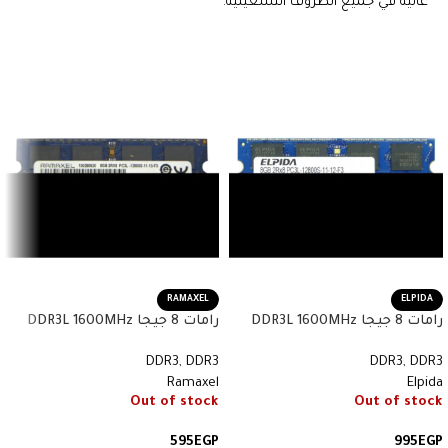
عالية في جميع الظروف التشغيلية.
RAMAXEL
ELPIDA
رامات 8 جيجا DDR3L 1600MHz
رامات 8 جيجا DDR3L 1600MHz
إلبيدا أصلية – Elpida 8GB DDR3L
رامكسل أصلية – Ramaxel 8GB
DDR3
,
DDR3
DDR3
,
DDR3
1600MHz Original – رقم القطعة
DDR3L 1600MHz Original – رقم
Ramaxel
Elpida
EBJ81UG8EFU0-GN-F
القطعة RMT3160ME68F9F-1600
Out of stock
Out of stock
595
EGP
995
EGP