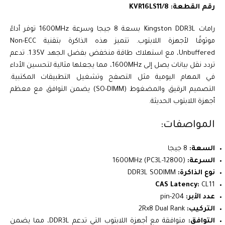
رقم القطعة: KVR16LS11/8
رامات Kingston DDR3L بسعة 8 جيجا وسرعة 1600MHz توفر أداءً
موثوقًا لأجهزة اللابتوب. تتميز هذه الذاكرة بتقنية Non-ECC
Unbuffered، مع استهلاك طاقة منخفض بفضل الجهد 1.35V. تدعم
تردد نقل بيانات يصل إلى 1600MHz، مما يجعلها مثالية لتحسين الأداء
في المهام اليومية مثل التصفح وتشغيل التطبيقات المكتبية.
التصميم الرقيق والمضغوط (SO-DIMM) يضمن التوافق مع معظم
أجهزة اللابتوب الحديثة.
المواصفات:
السعة:
8 جيجا
السرعة:
1600MHz (PC3L-12800)
نوع الذاكرة:
DDR3L SODIMM
CAS Latency:
CL11
عدد الأبر:
204-pin
التركيب:
2Rx8 Dual Rank
التوافق:
متوافقة مع أجهزة اللابتوب التي تدعم DDR3L، مما يضمن