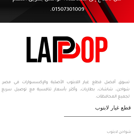
01507301009.
تسوق أفضل قطع غيار اللابتوب الأصلية والإكسسوارات في مصر.
شواحن، شاشات، بطاريات، وأكثر بأسعار تنافسية مع توصيل سريع
لجميع المحافظات.
قطع غيار لابتوب
شواحن لابتوب