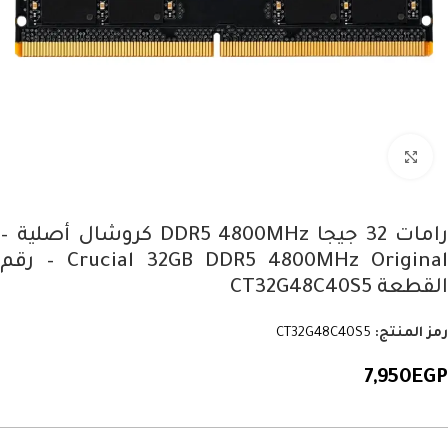
Click to enlarge
رامات 32 جيجا DDR5 4800MHz كروشال أصلية –
Crucial 32GB DDR5 4800MHz Original – رقم
القطعة CT32G48C40S5
رمز المنتج:
CT32G48C40S5
7,950
EGP