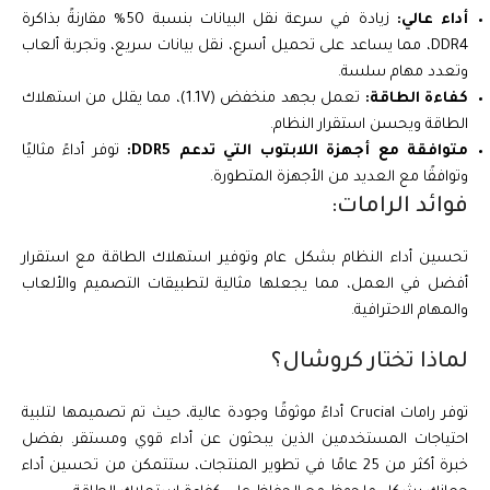
أداء عالي:
زيادة في سرعة نقل البيانات بنسبة 50% مقارنةً بذاكرة
DDR4، مما يساعد على تحميل أسرع، نقل بيانات سريع، وتجربة ألعاب
وتعدد مهام سلسة.
كفاءة الطاقة:
تعمل بجهد منخفض (1.1V)، مما يقلل من استهلاك
الطاقة ويحسن استقرار النظام.
متوافقة مع أجهزة اللابتوب التي تدعم DDR5:
توفر أداءً مثاليًا
وتوافقًا مع العديد من الأجهزة المتطورة.
فوائد الرامات:
تحسين أداء النظام بشكل عام وتوفير استهلاك الطاقة مع استقرار
أفضل في العمل، مما يجعلها مثالية لتطبيقات التصميم والألعاب
والمهام الاحترافية.
لماذا تختار كروشال؟
توفر رامات Crucial أداءً موثوقًا وجودة عالية، حيث تم تصميمها لتلبية
احتياجات المستخدمين الذين يبحثون عن أداء قوي ومستقر. بفضل
خبرة أكثر من 25 عامًا في تطوير المنتجات، ستتمكن من تحسين أداء