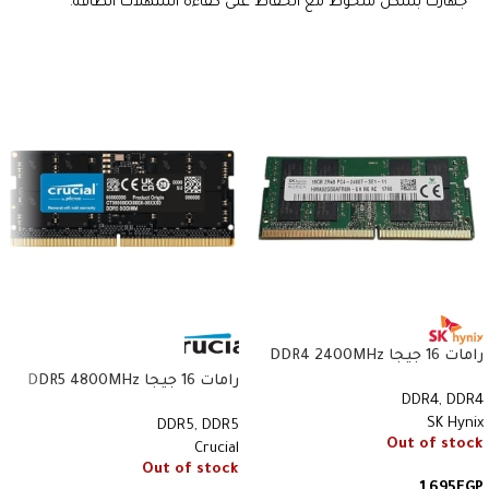
جهازك بشكل ملحوظ مع الحفاظ على كفاءة استهلاك الطاقة.
رامات 16 جيجا DDR4 2400MHz
SK Hynix أصلية – SK Hynix 16GB
رامات 16 جيجا DDR5 4800MHz
DDR4
,
DDR4
DDR4 2400MHz Original – رقم
كروشال أصلية – Crucial 16GB
SK Hynix
القطعة HMA81GS6AFR8N
DDR5
,
DDR5
DDR5 4800MHz Original – رقم
Out of stock
Crucial
القطعة CT16G48C40S5
Out of stock
1,695
EGP