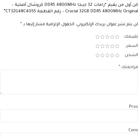
كن أول من يقيم “رامات 32 جيجا DDR5 4800MHz كروشال أصلية –
Crucial 32GB DDR5 4800MHz Original – رقم القطعة CT32G48C40S5”
لن يتم نشر عنوان بريدك الإلكتروني.
الحقول الإلزامية مشار إليها بـ
*
تقييمك
السعر
الشحن
مراجعتك
*
Pros
Cons