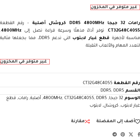
غير متوفر في المخزون
رامات 32 جيجا DDR5 4800MHz كروشال أصلية
– رقم القطعة
CT32G48C40S5
. توفر أداءً مذهلًا وسرعة قراءة تصل إلى
4800MHz
.
ناسبة لأجهزة
قطع غيار لابتوب
التي تدعم DDR5، مما يجعلها مثالية
لتعدد المهام والألعاب الثقيلة.
غير متوفر في المخزون
رقم القطعة
CT32G48C40S5
القسم
DDR5
,
DDR5
الوسوم
32 جيجا
,
DDR5
,
CT32G48C40S5
,
4800MHz
,
أصلية
,
رامات
,
قطع
غيار لابتوب
,
كروشال
,
لابتوب
أضف إلى المفضلة
مقارنة