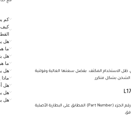
مع خدمة الع
كم يس
كيف ي
القط
هل يم
ما ه
هل يت
ما ه
هل يم
ى في ظل الاستخدام المكثف. بفضل سعتها العالية وفولتية
ماذا 
هل أح
هل يم
هل ي
متوافقة مع جهازك، تحقق من رقم الجزء (Part Number) المطابق على البطارية الأصلية
فق.