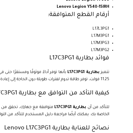
Lenovo Legion Y540-15IRH
أرقام القطع المتوافقة:
L17L3PG1
L17M3PG1
L17M3PG3
L17M3PG2
فوائد بطارية L17C3PG1
تتميز
بطارية L17C3PG1
بأنها توفر أداءً موثوقًا ومستقرًا حت
11.25 فولت، توفر طاقة تدوم لفترات طويلة دون الحاجة إلى إعادة الشحن بشكل متكرر.
كيفية التأكد من التوافق مع بطارية L17C3PG1
للتأكد من أن
بطارية L17C3PG1
الخاصة بك. يمكنك أيضًا مراجعة دليل المستخدم للتأكد من التوا
نصائح للعناية بطارية Lenovo L17C3PG1