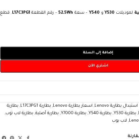
ية
لموديلات
Y530
و
Y540
– سعة
52.5Wh
– رقم القطعة
L17C3PG1
. قطع
إضافة إلى السلة
اشتري الآن
استبدال بطارية Lenovo
,
اسعار بطارية Lenovo
,
بطارية L17C3PG1
,
بطارية
,
بطارية Y530
,
بطارية Y540
,
بطارية Y7000
,
بطارية أصلية
,
بطارية لاب توب
,
,
لاب بوب
قارنة