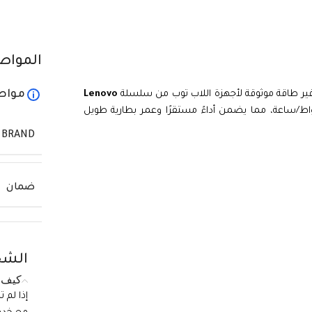
المواص
مواص
ير طاقة موثوقة لأجهزة اللاب توب من سلسلة
Lenovo
عمل البطارية بجهد 11.25 فولت وتوفر سعة 52.5 واط/ساعة، مما يضمن أداءً مستقرًا وعمر بطارية طويل
BRAND
ضمان
الشح
كيف ي
إذا لم 