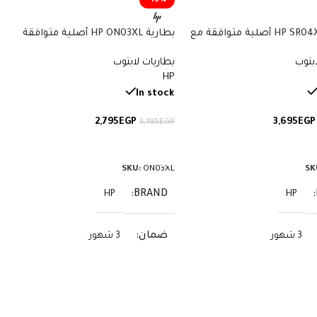
-13%
بطارية HP SR04XL أصلية متوافقة مع
بطارية HP ON03XL أصلية متوافقة
أجهزة Omen وPavilion Gaming – سعة
مع أجهزة Pavilion x360 وStream –
ابتوب
بطاريات لابتوب
سعة 41.7 واط/ساعة
HP
In stock
2,795
EGP
3,695
EGP
3,195
EGP
لى السلة
إضافة إلى السلة
SKU:
ON03XL
SK
BRAND
HP
HP
ضمان
3 شهور
3 شهور