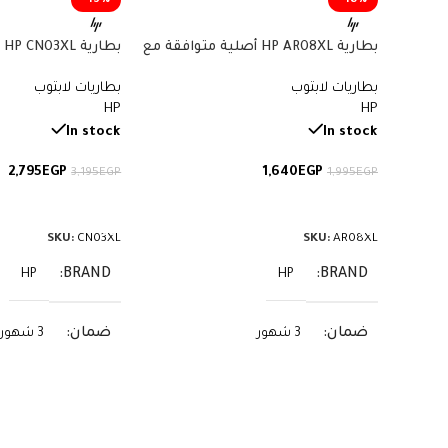
-13%
-18%
بطارية HP AR08XL أصلية متوافقة مع
بط
أجهزة ZBook – سعة 75 واط/ساعة
بطاريات لابتوب
بطاريات لابتوب
57.9 واط/ساعة
HP
HP
In stock
In stock
2,795
EGP
1,640
EGP
3,195
EGP
1,995
EGP
إضافة إلى السلة
إضافة إلى السلة
SKU:
CN03XL
SKU:
AR08XL
BRAND
BRAND
HP
HP
ضمان
ضمان
3 شهور
3 شهور