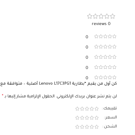
0 reviews
0
0
0
0
0
كن أول من يقيم “بطارية Lenovo L17C3PG1 أصلية – متوافقة مع Legion Y530 وY540 وY7000 – سعة 52.5 واط/ساعة”
لن يتم نشر عنوان بريدك الإلكتروني.
الحقول الإلزامية مشار إليها بـ
*
تقييمك
السعر
الشحن