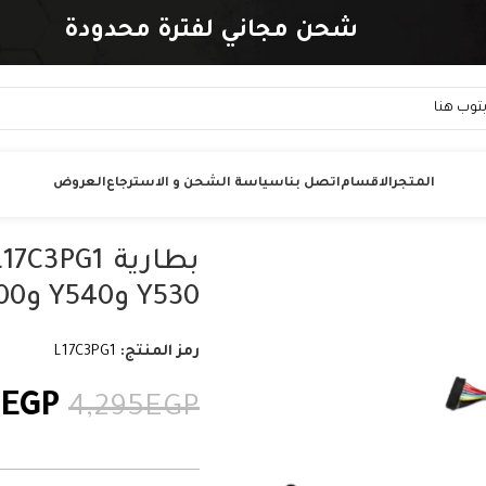
شحن مجاني لفترة محدودة
المتجر
الاقسام
اتصل بنا
سياسة الشحن و الاسترجاع
العروض
Y530 وY540 وY7000 – سعة 52.5 واط/ساعة
رمز المنتج:
L17C3PG1
5
EGP
4,295
EGP