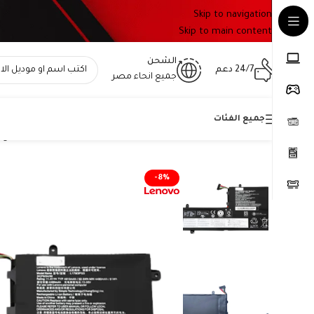
Skip to navigation
Skip to main content
الشحن
24/7 دعم
جميع انحاء مصر
جميع الفئات
Home
»
المتجر
»
بطارية Lenovo L17C3PG1 أصلية – متوافقة مع Legion Y530 وY540 وY7000 – سعة 52.5 واط/ساعة
-8%