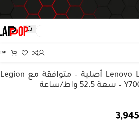
EGP
بطارية Lenovo L17C3PG1 أصلية – متوافقة مع Legion
3,94