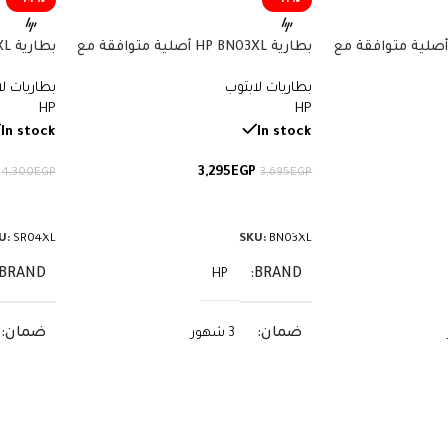
-14%
-11%
ارية HP CN03XL أصلية متوافقة مع
بطارية HP BN03XL أصلية متوافقة مع
أجهزة Envy وSpectre x360 – سعة
أجهزة Envy x360 – سعة 51 واط/
بطاريات لابتوب
بطاريات ل
ساعة
70.07 واط/ساعة
HP
HP
In stock
In stock
3,295
EGP
4,300
EGP
3,695
EGP
إضافة إلى السلة
إضافة إ
U:
SR04XL
SKU:
BN03XL
BRAND
BRAND
HP
ضمان
ضمان
3 شهور