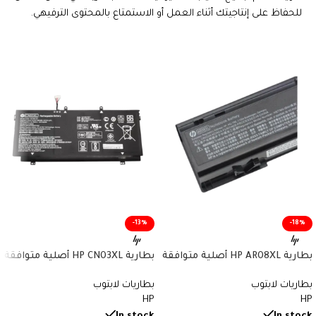
للحفاظ على إنتاجيتك أثناء العمل أو الاستمتاع بالمحتوى الترفيهي.
-13%
-18%
بطارية HP AR08XL أصلية متوافقة
بطارية HP CN03XL أصلية متوافقة
مع أجهزة ZBook – سعة 75 واط/
مع أجهزة Envy وSpectre x360 –
بطاريات لابتوب
بطاريات لابتوب
ساعة
سعة 57.9 واط/ساعة
HP
HP