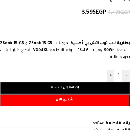
3,595
EGP
4,495
EGP
طارية لاب توب اتش بي أصلية
لموديلات
ZBook 15 G5
و
ZBook 15 G6
– سعة
90Wh
وفولت
15.4V
– رقم القطعة
VX04XL
. قطع غيار لابتوب
بجودة عالية.
+
-
إضافة إلى السلة
اشتري الآن
رقم القطعة
vx04xl