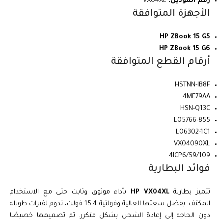
رقم الموديل:
VX04XL
الأجهزة المتوافقة
HP ZBook 15 G5
HP ZBook 15 G6
أرقام القطع المتوافقة
HSTNN-IB8F
4ME79AA
HSN-Q13C
L05766-855
L06302-1C1
VX04090XL
4ICP6/59/109
فوائد البطارية
تتميز بطارية
HP VX04XL
بأداء موثوق وثابت حتى مع الاستخدام
المكثف. بفضل سعتها العالية وفولتية 15.4 فولت، تدوم لفترات طويلة
دون الحاجة إلى إعادة الشحن بشكل متكرر. تم تصميمها خصيصًا