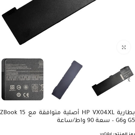
Click to enlarge
بطارية HP VX04XL أصلية متوافقة مع ZBook 15
G5 وG6 – سعة 90 واط/ساعة
رمز المنتج:
vx04xl