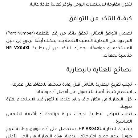
لتكون مقاومة للاستهلاك اليومي وتوفر كفاءة طاقة عالية.
كيفية التأكد من التوافق
لضمان التوافق المثالي، تحقق دائمًا من رقم القطعة (Part Number)
الموجود على البطارية الأصلية الخاصة بك. يمكنك أيضًا الرجوع إلى دليل
المستخدم أو مواصفات جهازك للتأكد من أن بطارية
HP VX04XL
مناسبة لجهازك.
نصائح للعناية بالبطارية
تجنب تفريغ البطارية بالكامل قبل إعادة شحنها للحفاظ على عمرها.
استخدم شاحنًا أصليًا للحصول على أفضل أداء وحماية.
خزن البطارية في مكان جاف وبارد عندما لا تكون قيد الاستخدام لفترة
طويلة.
تجنب تعرض البطارية لدرجات حرارة مرتفعة أو أشعة الشمس
المباشرة.
باختيارك لبطارية
HP VX04XL
، ستحصل على أداء موثوق وطاقة تدوم
طويلاً لدعم جميع احتياجاتك اليومية. هذه البطارية هي الحل الأمثل