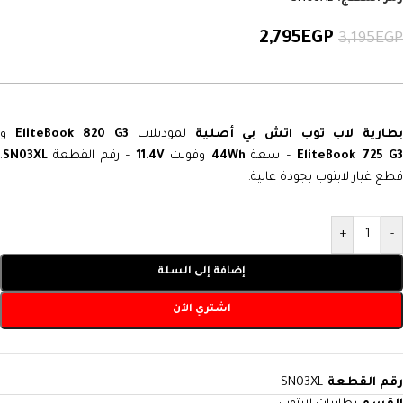
2,795
EGP
3,195
EGP
طارية لاب توب اتش بي أصلية
لموديلات
EliteBook 820 G3
و
EliteBook 725 G3
– سعة
44Wh
وفولت
11.4V
– رقم القطعة
SN03XL
.
قطع غيار لابتوب بجودة عالية.
+
-
إضافة إلى السلة
اشتري الآن
رقم القطعة
SN03XL