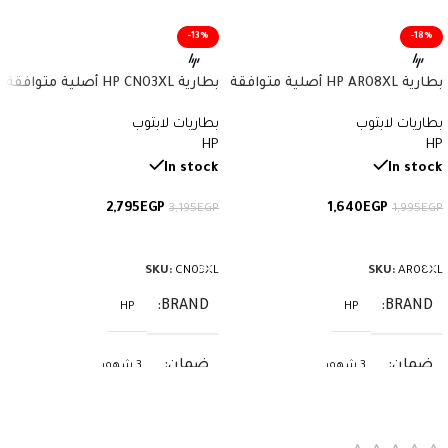
-13%
-18%
بطارية HP AR08XL أصلية متوافقة
بطارية HP CN03XL أصلية متوافقة
مع أجهزة ZBook – سعة 75 واط/
مع أجهزة Envy وSpectre x360 –
بطاريات لابتوب
بطاريات لابتوب
ساعة
سعة 57.9 واط/ساعة
HP
HP
In stock
In stock
2,795
EGP
1,640
EGP
3,195
EGP
1,995
EGP
إضافة إلى السلة
إضافة إلى السلة
SKU:
CN03XL
SKU:
AR08XL
BRAND
BRAND
HP
HP
ضمان
ضمان
3 شهور
3 شهور