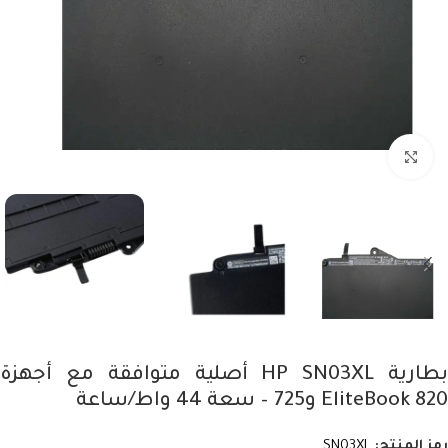
Click to enlarge
بطارية HP SN03XL أصلية متوافقة مع أجهزة
EliteBook 820 و725 – سعة 44 واط/ساعة
رمز المنتج:
SN03XL