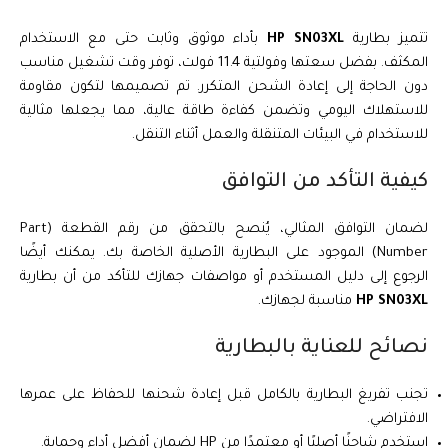
تتميز بطارية
HP SN03XL
بأداء موثوق وثابت حتى مع الاستخدام
المكثف. بفضل سعتها وفولتية 11.4 فولت، توفر وقت تشغيل مناسب
دون الحاجة إلى إعادة الشحن المتكرر. تم تصميمها لتكون مقاومة
للاستهلاك اليومي وتضمن كفاءة طاقة عالية، مما يجعلها مثالية
للاستخدام في البيئات المتنقلة والعمل أثناء التنقل.
كيفية التأكد من التوافق
لضمان التوافق المثالي، يُنصح بالتحقق من رقم القطعة (Part
Number) الموجود على البطارية الأصلية الخاصة بك. يمكنك أيضًا
الرجوع إلى دليل المستخدم أو مواصفات جهازك للتأكد من أن بطارية
HP SN03XL
مناسبة لجهازك.
نصائح للعناية بالبطارية
تجنب تفريغ البطارية بالكامل قبل إعادة شحنها للحفاظ على عمرها
الافتراضي.
استخدم شاحنًا أصليًا أو معتمدًا من HP لضمان أفضل أداء وحماية.