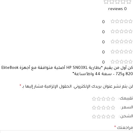
0 reviews
0
0
0
0
0
كن أول من يقيم “بطارية HP SN03XL أصلية متوافقة مع أجهزة EliteBook
820 و725 – سعة 44 واط/ساعة”
لن يتم نشر عنوان بريدك الإلكتروني.
الحقول الإلزامية مشار إليها بـ
*
تقييمك
السعر
الشحن
مراجعتك
*