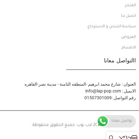
المتجر
اتصل بنا
سياسة الشحن و الاسترجاع
العروض
الاقسام
االتواصل معانا
العنوان : شارع محمد ابرهيم -المنطقه التامنة - مدينة نصر-القاهره
الايميل : info@lap-pop.com
رقم التواصل :01507301009
تواصل معانا
© 2024 لاب بوب. جميع الحقوق محفوظة.