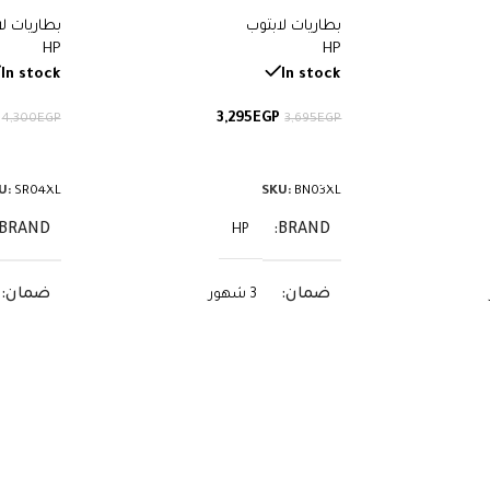
أجهزة Envy وSpectre x360 – سعة
أجهزة Envy x360 – سعة 51 واط/
بطاريات لابتوب
بطاريات ل
ساعة
70.07 واط/ساعة
HP
HP
In stock
In stock
3,295
EGP
4,300
EGP
3,695
EGP
إضافة إلى السلة
إضافة إ
U:
SR04XL
SKU:
BN03XL
BRAND
BRAND
HP
ضمان
ضمان
3 شهور