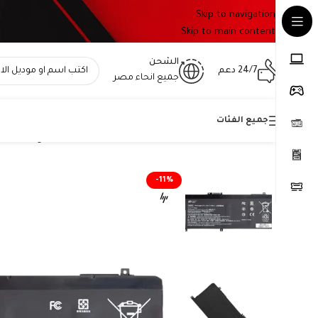
Skip to navigation
Skip to main content
الشحن
24/7 دعم
جميع انحاء مصر
جميع الفئات
Home
»
المتجر
»
بطارية HP SA04XL أصلية متوافقة مع Envy x360 – سعة 55.67 واط/ساعة
-11%