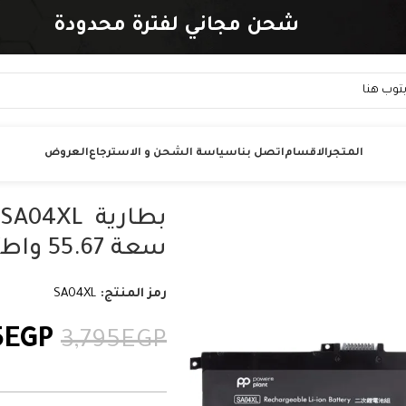
شحن مجاني لفترة محدودة
المتجر
الاقسام
اتصل بنا
سياسة الشحن و الاسترجاع
العروض
سعة 55.67 واط/ساعة
رمز المنتج:
SA04XL
5
EGP
3,795
EGP