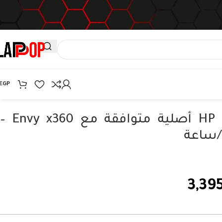
EGP
بطارية HP SA04XL أصلية متوافقة مع Envy x360 –
3,39