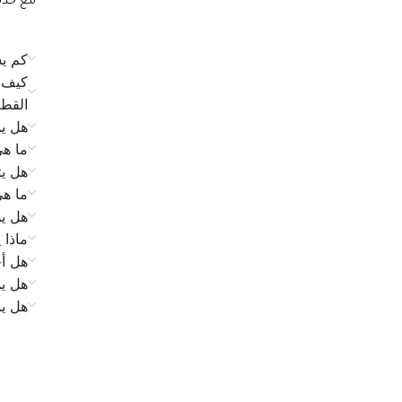
مع خدمة الع
كم يس
كيف ي
القط
هل يم
ما ه
هل يت
ما ه
هل يم
ماذا 
هل أح
هل يم
هل ي