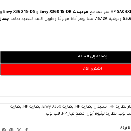
HP SA04X
متوافقة مع
موديلات Envy X360 15-DR
و
Envy X360 15-DS
و
55.
وفولتية
15.12V
، مما يوفر أداءً موثوقًا وطويل الأمد لتجديد طاقة
جهاز
إضافة إلى السلة
اشتري الآن
 بطارية HP
,
استبدال بطارية HP
,
بطارية Envy X360
,
بطارية HP
,
بطارية
اب توب
,
بطارية ليثيوم أيون
,
قطع غيار HP
,
لاب توب
قارنة