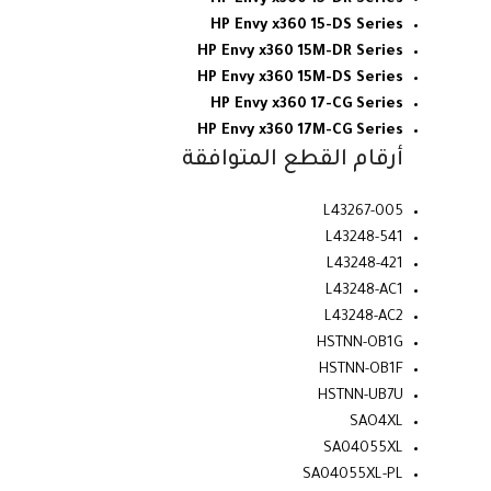
HP Envy x360 15-DS Series
HP Envy x360 15M-DR Series
HP Envy x360 15M-DS Series
HP Envy x360 17-CG Series
HP Envy x360 17M-CG Series
أرقام القطع المتوافقة
L43267-005
L43248-541
L43248-421
L43248-AC1
L43248-AC2
HSTNN-OB1G
HSTNN-OB1F
HSTNN-UB7U
SAO4XL
SA04055XL
SA04055XL-PL