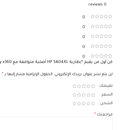
0 reviews
0
0
0
0
0
كن أول من يقيم “بطارية HP SA04XL أصلية متوافقة مع Envy x360 – سعة 55.67 واط/ساعة”
لن يتم نشر عنوان بريدك الإلكتروني.
الحقول الإلزامية مشار إليها بـ
*
تقييمك
السعر
الشحن
مراجعتك
*