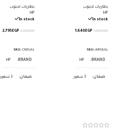
أجهزة ZBook – سعة 75 واط/ساعة
بطاريات لابتوب
بطاريات لابتوب
57.9 واط/ساعة
HP
HP
In stock
In stock
2,795
EGP
1,640
EGP
3,195
EGP
1,995
EGP
إضافة إلى السلة
إضافة إلى السلة
SKU:
CN03XL
SKU:
AR08XL
BRAND
BRAND
HP
HP
ضمان
ضمان
3 شهور
3 شهور