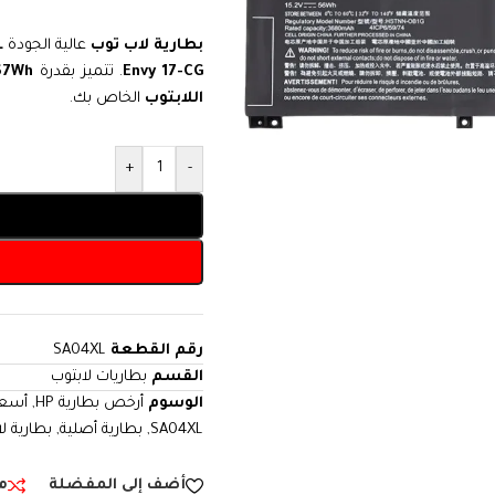
بطارية لاب توب
عالية الجودة
L
Envy 17-CG
. تتميز بقدرة
67Wh
اللابتوب
الخاص بك.
+
-
رقم القطعة
SA04XL
القسم
بطاريات لابتوب
الوسوم
أرخص بطارية HP
,
أسعار
SA04XL
,
بطارية أصلية
,
بطارية ل
أضف إلى المفضلة
م