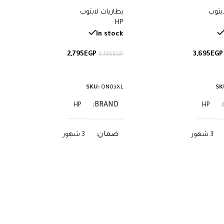
أجهزة Omen وPavilion Gaming – سعة
مع أجهزة Pavilion x360 وStream –
ابتوب
بطاريات لابتوب
سعة 41.7 واط/ساعة
HP
In stock
2,795
EGP
3,695
EGP
3,195
EGP
لى السلة
إضافة إلى السلة
SKU:
ON03XL
SK
BRAND
HP
HP
ضمان
3 شهور
3 شهور