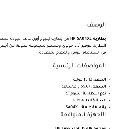
الوصف
بطارية HP SA04XL
البطارية لتوفير أداء موثوق ومستقر لمجموعة متنوعة من أجهز
في الاستخدام اليومي والمهام المتعددة.
المواصفات الرئيسية
الجهد:
15.12 فولت
السعة:
55.67 واط/ساعة
نوع البطارية:
ليثيوم أيون
عدد الخلايا:
4 خلايا
رقم القطعة:
SA04XL
الأجهزة المتوافقة
HP Envy x360 15-DR Series