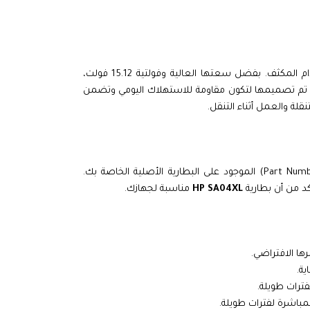
بأداء موثوق وثابت حتى مع الاستخدام المكثف. بفضل سعتها العالية وفولتية 15.12 فولت،
. تم تصميمها لتكون مقاومة للاستهلاك اليومي وتضمن
قلة والعمل أثناء التنقل.
لضمان التوافق المثالي، يُنصح بالتحقق من رقم القطعة (Part Number) الموجود على البطارية الأصلية الخاصة بك.
كد من أن بطارية
HP SA04XL
مناسبة لجهازك.
ها الافتراضي.
فترات طويلة.
باشرة لفترات طويلة.