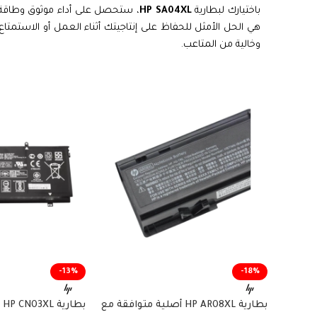
باختيارك لبطارية
HP SA04XL
، ستحصل على أداء موثوق وطاقة تد
هي الحل الأمثل للحفاظ على إنتاجيتك أثناء العمل أو الاستمت
وخالية من المتاعب.
-13%
-18%
بطارية HP AR08XL أصلية متوافقة مع
بط