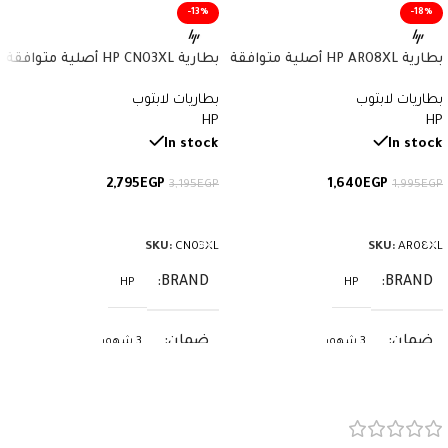
-13%
-18%
بطارية HP AR08XL أصلية متوافقة
بطارية HP CN03XL أصلية متوافقة
مع أجهزة ZBook – سعة 75 واط/
مع أجهزة Envy وSpectre x360 –
بطاريات لابتوب
بطاريات لابتوب
ساعة
سعة 57.9 واط/ساعة
HP
HP
In stock
In stock
2,795
EGP
1,640
EGP
3,195
EGP
1,995
EGP
إضافة إلى السلة
إضافة إلى السلة
SKU:
CN03XL
SKU:
AR08XL
BRAND
BRAND
HP
HP
ضمان
ضمان
3 شهور
3 شهور