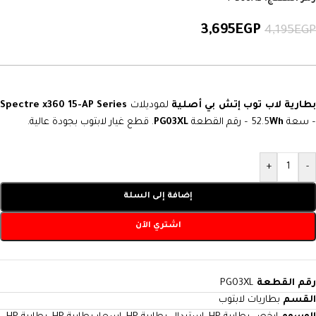
3,695
EGP
4,195
EGP
طارية لاب توب إتش بي أصلية
لموديلات
Spectre x360 15-AP Series
– سعة 52.5
Wh
– رقم القطعة
PG03XL
. قطع غيار لابتوب بجودة عالية.
+
-
إضافة إلى السلة
اشتري الآن
رقم القطعة
PG03XL
القسم
بطاريات لابتوب