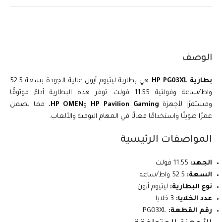
الوصف
بطارية HP PG03XL
هي بطارية ليثيوم أيون عالية الجودة بسعة 52.5
واط/ساعة وفولتية 11.55 فولت. توفر هذه البطارية أداءً موثوقًا
ومستقرًا لأجهزة
HP Pavilion Gaming
و
HP OMEN
، مما يضمن
عمرًا طويلًا واستخدامًا فعالًا في المهام اليومية والألعاب.
المواصفات الرئيسية
الجهد:
11.55 فولت
السعة:
52.5 واط/ساعة
نوع البطارية:
ليثيوم أيون
عدد الخلايا:
3 خلايا
رقم القطعة:
PG03XL