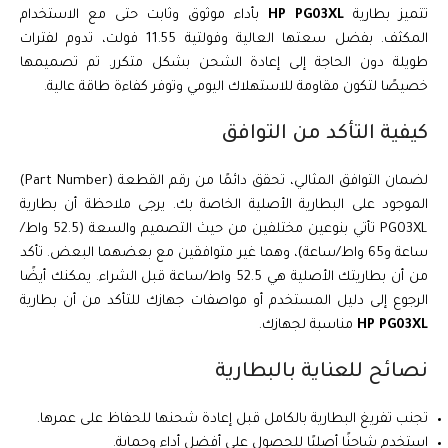
تتميز بطارية
HP PG03XL
بأداء موثوق وثابت حتى مع الاستخدام
المكثف. بفضل سعتها العالية وفولتية 11.55 فولت، تدوم لفترات
طويلة دون الحاجة إلى إعادة الشحن بشكل متكرر. تم تصميمها
خصيصًا لتكون مقاومة للاستهلاك اليومي وتوفر كفاءة طاقة عالية.
كيفية التأكد من التوافق
لضمان التوافق المثالي، تحقق دائمًا من رقم القطعة (Part Number)
الموجود على البطارية الأصلية الخاصة بك. يرجى ملاحظة أن بطارية
PG03XL تأتي بنوعين مختلفين من حيث التصميم والسعة (52.5 واط/
ساعة و65 واط/ساعة)، وهما غير متوافقين مع بعضهما البعض. تأكد
من أن بطاريتك الأصلية هي 52.5 واط/ساعة قبل الشراء. يمكنك أيضًا
الرجوع إلى دليل المستخدم أو مواصفات جهازك للتأكد من أن بطارية
HP PG03XL
مناسبة لجهازك.
نصائح للعناية بالبطارية
تجنب تفريغ البطارية بالكامل قبل إعادة شحنها للحفاظ على عمرها.
استخدم شاحنًا أصليًا للحصول على أفضل أداء وحماية.