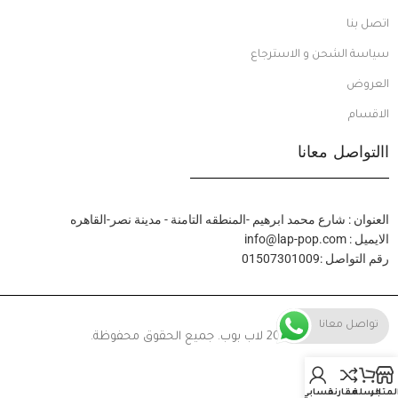
اتصل بنا
سياسة الشحن و الاسترجاع
العروض
الاقسام
االتواصل معانا
العنوان : شارع محمد ابرهيم -المنطقه التامنة - مدينة نصر-القاهره
الايميل : info@lap-pop.com
رقم التواصل :01507301009
تواصل معانا
© 2024 لاب بوب. جميع الحقوق محفوظة.
لمتجر
السلة
مقارنة
حسابي