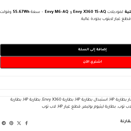
ية
لموديلات
Envy X360 15-AQ
و
Envy M6-AQ
– سعة
55.67Wh
وفولت
قطع غيار لابتوب بجودة عالية.
إضافة إلى السلة
اشتري الآن
 بطارية HP
,
استبدال بطارية HP
,
بطارية Envy X360
,
بطارية HP
,
بطارية
لاب توب
,
بطارية ليثيوم بوليمر
,
قطع غيار HP
,
لاب توب
قارنة