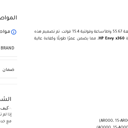
المواص
مواص
هي بطارية ليثيوم بوليمر عالية الجودة بسعة 55.67 واط/ساعة وفولتية 15.4 فولت. تم تصميم هذه
ة
HP Envy x360
، مما يضمن عمرًا طويلًا وكفاءة عالية
BRAND
ضمان
الشح
كيف ي
إذا لم 
مع خدمة الع