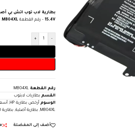
بطارية لاب توب اتش بي أصل
15.4V
– رقم القطعة
MB04XL
. 
+
-
رقم القطعة
MB04XL
القسم
بطاريات لابتوب
الوسوم
أرخص بطارية HP
,
أسعار
MB04XL
,
بطارية أصلية
,
بطارية 
أضف إلى المفضلة
م