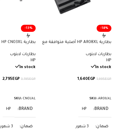
-13%
-18%
بطارية HP AR08XL أصلية متوافقة مع
بط
أجهزة ZBook – سعة 75 واط/ساعة
بطاريات لابتوب
بطاريات لابتوب
57.9 واط/ساعة
HP
HP
In stock
In stock
2,795
EGP
1,640
EGP
3,195
EGP
1,995
EGP
إضافة إلى السلة
إضافة إلى السلة
SKU:
CN03XL
SKU:
AR08XL
BRAND
BRAND
HP
HP
ضمان
ضمان
3 شهور
3 شهور