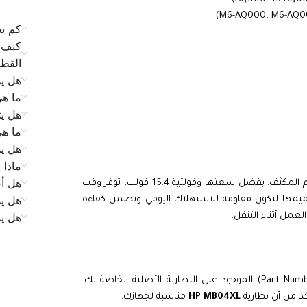
كم يس
كيف ي
القط
هل يم
ما ه
هل يت
ما ه
هل يم
ماذا 
هل أح
بأداء موثوق وثابت حتى مع الاستخدام المكثف. بفضل سعتها وفولتية 15.4 فولت، توفر وقت
هل يم
ميمها لتكون مقاومة للاستهلاك اليومي وتضمن كفاءة
هل ي
لعمل أثناء التنقل.
لضمان التوافق المثالي، يُنصح بالتحقق من رقم القطعة (Part Number) الموجود على البطارية الأصلية الخاصة بك.
كد من أن بطارية
HP MB04XL
مناسبة لجهازك.