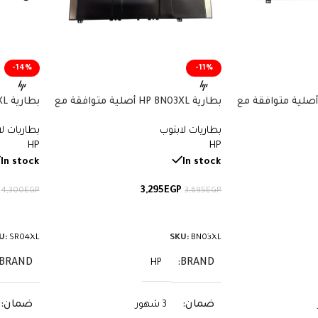
-14%
-11%
ارية HP CN03XL أصلية متوافقة مع
بطارية HP BN03XL أصلية متوافقة مع
أجهزة Envy وSpectre x360 – سعة
أجهزة Envy x360 – سعة 51 واط/
بطاريات لابتوب
بطاريات ل
ساعة
70.07 واط/ساعة
HP
HP
In stock
In stock
3,295
EGP
4,300
EGP
3,695
EGP
إضافة إلى السلة
إضافة إ
U:
SR04XL
SKU:
BN03XL
BRAND
BRAND
HP
ضمان
ضمان
3 شهور