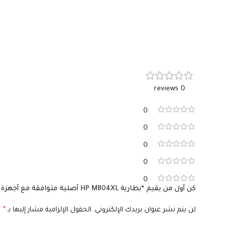
0 reviews
0
0
0
0
0
كن أول من يقيم “بطارية HP MB04XL أصلية متوافقة مع أجهزة Envy x360 – سعة 55.67 واط/ساعة”
لن يتم نشر عنوان بريدك الإلكتروني.
الحقول الإلزامية مشار إليها بـ
*