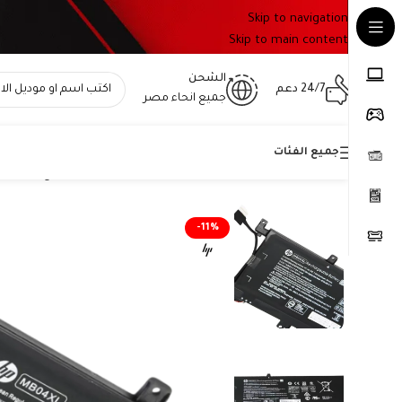
Skip to navigation
Skip to main content
الشحن
24/7 دعم
جميع انحاء مصر
جميع الفئات
Home
»
المتجر
»
بطارية HP MB04XL أصلية متوافقة مع أجهزة Envy x360 – سعة 55.67 واط/ساعة
-11%