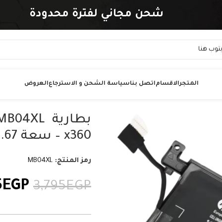
شحن مجاني لفترة محدودة
المتجر
الاقسام
اتصل بنا
سياسة الشحن و الاسترجاع
العروض
x360 – سعة 55.67 واط/ساعة
رمز المنتج:
MB04XL
5
EGP
3,795
EGP