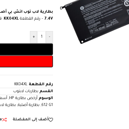
بطارية لاب توب اتش بي أصل
7.4V
– رقم القطعة
KK04XL
. ق
+
-
رقم القطعة
KK04XL
القسم
بطاريات لابتوب
الوسوم
أرخص بطارية HP
,
أسعار
612 G1
,
بطارية أصلية
,
بطارية لا
أضف إلى المفضلة
م