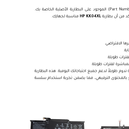
لضمان التوافق المثالي، يُنصح بالتحقق من رقم القطعة (Part Number) الموجود على البطارية الأصلية الخاصة بك.
كد من أن بطارية
HP KK04XL
مناسبة لجهازك.
ها الافتراضي.
فترات طويلة.
باشرة لفترات طويلة.
وم طويلاً لدعم جميع احتياجاتك اليومية. هذه البطارية
اع بالمحتوى الترفيهي، مما يضمن تجربة استخدام سلسة