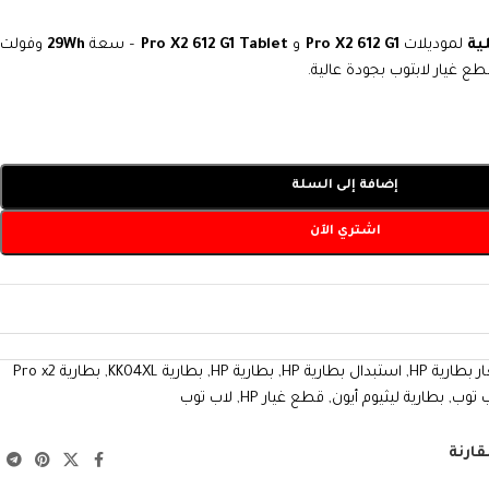
ية
لموديلات
Pro X2 612 G1
و
Pro X2 612 G1 Tablet
– سعة
29Wh
وفولت
طع غيار لابتوب بجودة عالية.
إضافة إلى السلة
اشتري الآن
 بطارية HP
,
استبدال بطارية HP
,
بطارية HP
,
بطارية KK04XL
,
بطارية Pro x2
ب توب
,
بطارية ليثيوم أيون
,
قطع غيار HP
,
لاب توب
قارنة