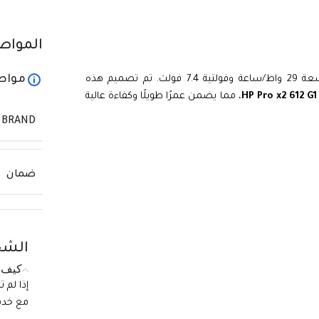
المواص
مواص
هي بطارية ليثيوم أيون عالية الجودة بسعة 29 واط/ساعة وفولتية 7.4 فولت. تم تصميم هذه
HP Pro x2 612 G1
، مما يضمن عمرًا طويلًا وكفاءة عالية
BRAND
ضمان
الشح
كيف ي
إذا لم 
مع خدمة الع