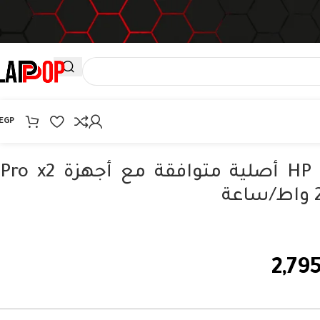
EGP
بطارية HP KK04XL أصلية متوافقة مع أجهزة Pro x2
2,79