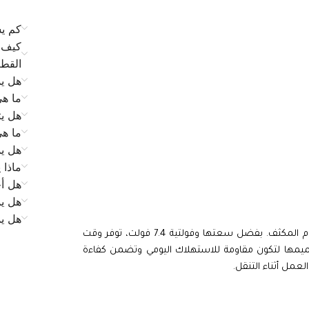
كم يس
كيف ي
القط
هل يم
ما ه
هل يت
ما ه
هل يم
ماذا 
هل أح
هل يم
هل ي
بأداء موثوق وثابت حتى مع الاستخدام المكثف. بفضل سعتها وفولتية 7.4 فولت، توفر وقت
ميمها لتكون مقاومة للاستهلاك اليومي وتضمن كفاءة
لعمل أثناء التنقل.