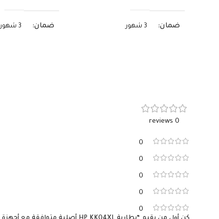
ضمان
ضمان
3 شهور
3 شهور
0 reviews
0
0
0
0
0
كن أول من يقيم “بطارية HP KK04XL أصلية متوافقة مع أجهزة Pro x2 612 G1 – سعة 29 واط/ساعة”