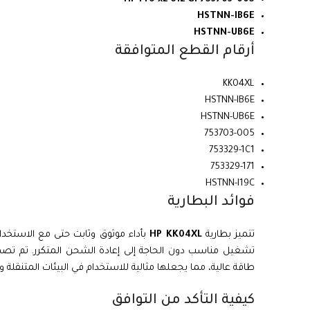
HSTNN-IB6E
HSTNN-UB6E
أرقام القطع المتوافقة
KK04XL
HSTNN-IB6E
HSTNN-UB6E
753703-005
753329-1C1
753329-171
HSTNN-I19C
فوائد البطارية
تتميز بطارية
HP KK04XL
تشغيل مناسب دون الحاجة إلى إعادة الشحن المتكرر. تم تص
طاقة عالية، مما يجعلها مثالية للاستخدام في البيئات المتنقلة وا
كيفية التأكد من التوافق