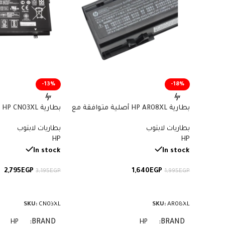
-13%
-18%
بطارية HP AR08XL أصلية متوافقة مع
بط
أجهزة ZBook – سعة 75 واط/ساعة
بطاريات لابتوب
بطاريات لابتوب
57.9 واط/ساعة
HP
HP
In stock
In stock
2,795
EGP
1,640
EGP
3,195
EGP
1,995
EGP
إضافة إلى السلة
إضافة إلى السلة
SKU:
CN03XL
SKU:
AR08XL
BRAND
BRAND
HP
HP