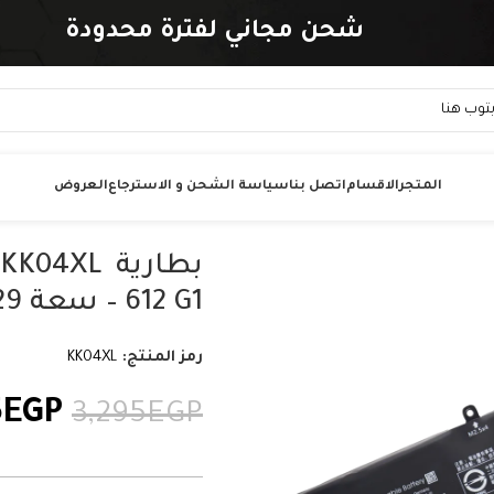
شحن مجاني لفترة محدودة
المتجر
الاقسام
اتصل بنا
سياسة الشحن و الاسترجاع
العروض
612 G1 – سعة 29 واط/ساعة
رمز المنتج:
KK04XL
5
EGP
3,295
EGP