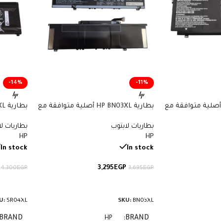
-14%
-11%
ارية HP CN03XL أصلية متوافقة مع
بطارية HP BN03XL أصلية متوافقة مع
أجهزة Envy وSpectre x360 – سعة
أجهزة Envy x360 – سعة 51 واط/
بطاريات لابتوب
بطاريات ل
ساعة
70.07 واط/ساعة
HP
HP
In stock
In stock
3,295
EGP
4,300
EGP
3,695
EGP
إضافة إلى السلة
إضافة إ
U:
SR04XL
SKU:
BN03XL
BRAND
BRAND
HP