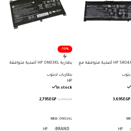
-13%
بطارية HP SR04XL أصلية متوافقة مع
بطارية HP ON03XL أصلية متوافقة
أجهزة Omen وPavilion Gaming – سعة
مع أجهزة Pavilion x360 وStream –
ابتوب
بطاريات لابتوب
سعة 41.7 واط/ساعة
HP
In stock
2,795
EGP
3,695
EGP
3,195
EGP
لى السلة
إضافة إلى السلة
SKU:
ON03XL
SK
BRAND
HP
HP