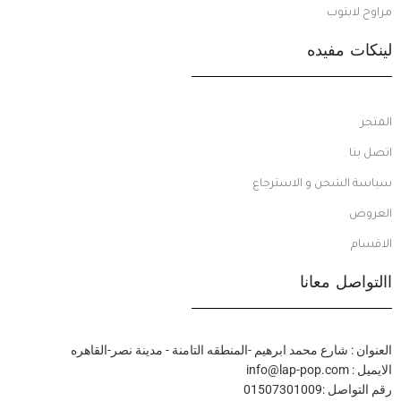
مراوح لابتوب
لينكات مفيده
المتجر
اتصل بنا
سياسة الشحن و الاسترجاع
العروض
الاقسام
االتواصل معانا
العنوان : شارع محمد ابرهيم -المنطقه التامنة - مدينة نصر-القاهره
الايميل : info@lap-pop.com
رقم التواصل :01507301009