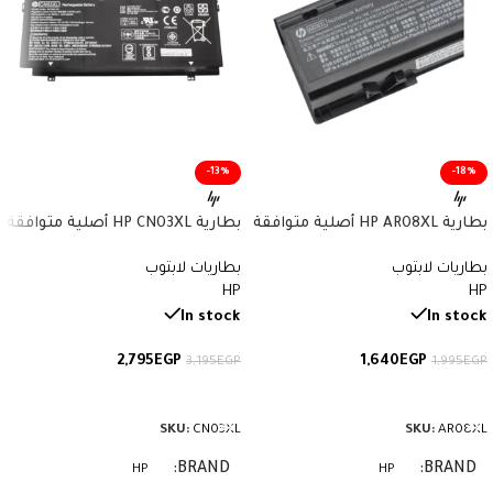
-13%
-18%
بطارية HP AR08XL أصلية متوافقة
بطارية HP CN03XL أصلية متوافقة
مع أجهزة ZBook – سعة 75 واط/
مع أجهزة Envy وSpectre x360 –
بطاريات لابتوب
بطاريات لابتوب
ساعة
سعة 57.9 واط/ساعة
HP
HP
In stock
In stock
2,795
EGP
1,640
EGP
3,195
EGP
1,995
EGP
إضافة إلى السلة
إضافة إلى السلة
SKU:
CN03XL
SKU:
AR08XL
BRAND
BRAND
HP
HP