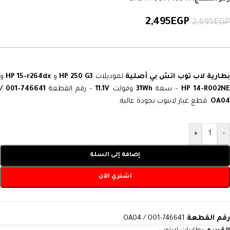
2,495
EGP
2,695
EGP
طارية لاب توب اتش بي أصلية
لموديلات
HP 250 G3
و
HP 15-r264dx
و
HP 14-R002N
– سعة
31Wh
وفولت
11.1V
– رقم القطعة
746641-001 /
OA04
. قطع غيار لابتوب بجودة عالية.
+
-
إضافة إلى السلة
اشتري الآن
رقم القطعة
746641-001 / OA04