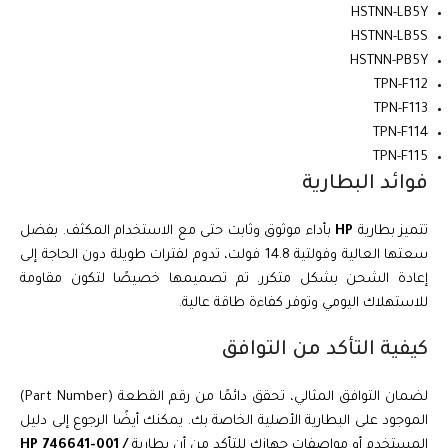
HSTNN-LB5Y
HSTNN-LB5S
HSTNN-PB5Y
TPN-F112
TPN-F113
TPN-F114
TPN-F115
فوائد البطارية
تتميز بطارية
HP
بأداء موثوق وثابت حتى مع الاستخدام المكثف. بفضل
سعتها العالية وفولتية 14.8 فولت، تدوم لفترات طويلة دون الحاجة إلى
إعادة الشحن بشكل متكرر. تم تصميمها خصيصًا لتكون مقاومة
للاستهلاك اليومي وتوفر كفاءة طاقة عالية.
كيفية التأكد من التوافق
لضمان التوافق المثالي، تحقق دائمًا من رقم القطعة (Part Number)
الموجود على البطارية الأصلية الخاصة بك. يمكنك أيضًا الرجوع إلى دليل
المستخدم أو مواصفات جهازك للتأكد من أن بطارية
HP 746641-001 /