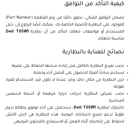
كيفية التأكد من التوافق
لضمان التوافق المثالي، تحقق دائمًا من رقم القطعة (Part Number)
الموجود على البطارية الأصلية الخاصة بك. يمكنك أيضًا الرجوع إلى دليل
المستخدم أو مواصفات جهازك للتأكد من أن بطارية
Dell T05W1
مناسبة لجهازك.
نصائح للعناية بالبطارية
تجنب تفريغ البطارية بالكامل قبل إعادة شحنها للحفاظ على عمرها.
استخدم شاحنًا أصليًا للحصول على أفضل أداء وحماية.
خزن البطارية في مكان جاف وبارد عندما لا تكون قيد الاستخدام لفترة
طويلة.
تجنب تعرض البطارية لدرجات حرارة مرتفعة أو أشعة الشمس
المباشرة.
باختيارك لبطارية
Dell T05W1
، ستحصل على أداء موثوق وطاقة تدوم
طويلاً لدعم جميع احتياجاتك اليومية. هذه البطارية هي الحل الأمثل
للحفاظ على إنتاجيتك أثناء العمل أو الاستمتاع بالمحتوى الترفيهي.