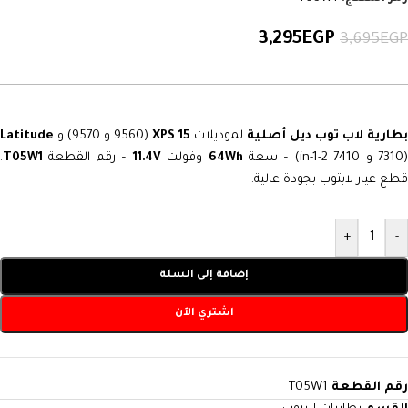
3,295
EGP
3,695
EGP
بطارية لاب توب ديل أصلية
لموديلات
XPS 15
(9560 و 9570) و
Latitude
7310 و 7410 2-in-1) – سعة
64Wh
وفولت
11.4V
– رقم القطعة
T05W1
.
قطع غيار لابتوب بجودة عالية.
+
-
إضافة إلى السلة
اشتري الآن
رقم القطعة
T05W1