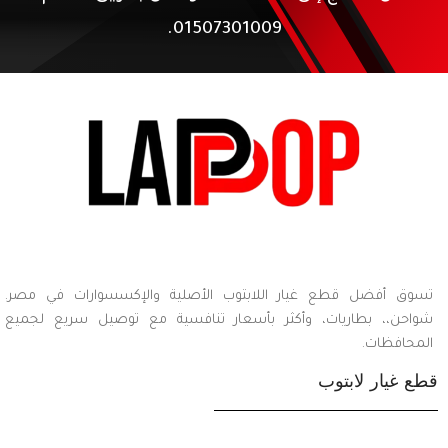
01507301009.
تسوق أفضل قطع غيار اللابتوب الأصلية والإكسسوارات في مصر.
شواحن،، بطاريات، وأكثر بأسعار تنافسية مع توصيل سريع لجميع
المحافظات.
قطع غيار لابتوب