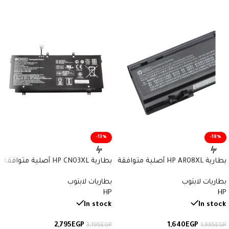
-13%
-18%
بطارية HP AR08XL أصلية متوافقة
بطارية HP CN03XL أصلية متوافقة
مع أجهزة ZBook – سعة 75 واط/
مع أجهزة Envy وSpectre x360 –
بطاريات لابتوب
بطاريات لابتوب
ساعة
سعة 57.9 واط/ساعة
HP
HP
In stock
In stock
2,795
EGP
1,640
EGP
3,195
EGP
1,995
EGP