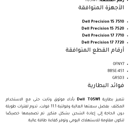
رقم القطعة:
T05W1
الأجهزة المتوافقة
Dell Precision 15 7510
Dell Precision 15 7520
Dell Precision 17 7710
Dell Precision 17 7720
أرقام القطع المتوافقة
0FNY7
451-BBSE
GR5D3
فوائد البطارية
تتميز بطارية
Dell T05W1
بأداء موثوق وثابت حتى مع الاستخدام
المكثف. بفضل سعتها العالية وفولتية 11.1 فولت، تدوم لفترات طويلة
دون الحاجة إلى إعادة الشحن بشكل متكرر. تم تصميمها خصيصًا
لتكون مقاومة للاستهلاك اليومي وتوفر كفاءة طاقة عالية.