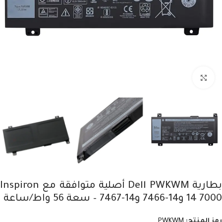
Click to enlarge
بطارية Dell PWKWM أصلية متوافقة مع Inspiron
14 7000 و14-7466 و14-7467 – سعة 56 واط/ساعة
رمز المنتج:
PWKWM