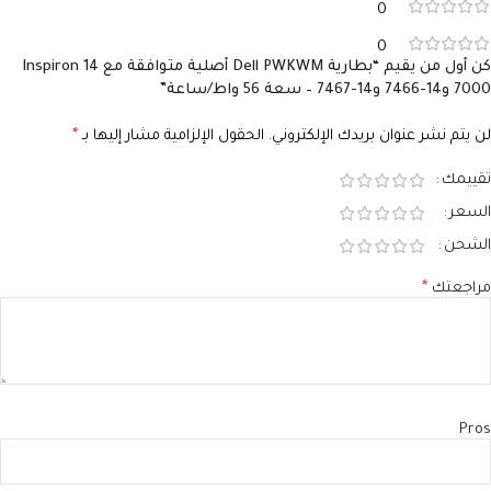
0
0
كن أول من يقيم “بطارية Dell PWKWM أصلية متوافقة مع Inspiron 14
7000 و14-7466 و14-7467 – سعة 56 واط/ساعة”
لن يتم نشر عنوان بريدك الإلكتروني.
الحقول الإلزامية مشار إليها بـ
*
تقييمك
السعر
الشحن
مراجعتك
*
Pros