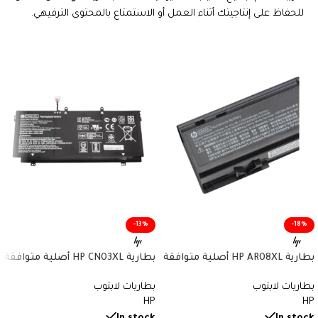
للحفاظ على إنتاجيتك أثناء العمل أو الاستمتاع بالمحتوى الترفيهي.
-13%
-18%
بطارية HP AR08XL أصلية متوافقة
بطارية HP CN03XL أصلية متوافقة
مع أجهزة ZBook – سعة 75 واط/
مع أجهزة Envy وSpectre x360 –
بطاريات لابتوب
بطاريات لابتوب
ساعة
سعة 57.9 واط/ساعة
HP
HP