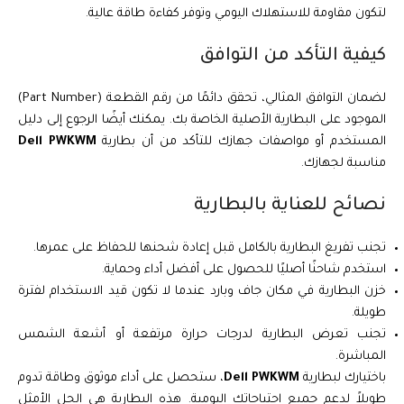
لتكون مقاومة للاستهلاك اليومي وتوفر كفاءة طاقة عالية.
كيفية التأكد من التوافق
لضمان التوافق المثالي، تحقق دائمًا من رقم القطعة (Part Number)
الموجود على البطارية الأصلية الخاصة بك. يمكنك أيضًا الرجوع إلى دليل
المستخدم أو مواصفات جهازك للتأكد من أن بطارية
Dell PWKWM
مناسبة لجهازك.
نصائح للعناية بالبطارية
تجنب تفريغ البطارية بالكامل قبل إعادة شحنها للحفاظ على عمرها.
استخدم شاحنًا أصليًا للحصول على أفضل أداء وحماية.
خزن البطارية في مكان جاف وبارد عندما لا تكون قيد الاستخدام لفترة
طويلة.
تجنب تعرض البطارية لدرجات حرارة مرتفعة أو أشعة الشمس
المباشرة.
باختيارك لبطارية
Dell PWKWM
، ستحصل على أداء موثوق وطاقة تدوم
طويلاً لدعم جميع احتياجاتك اليومية. هذه البطارية هي الحل الأمثل