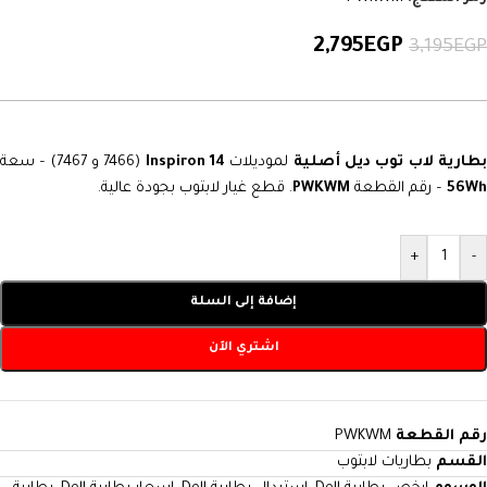
2,795
EGP
3,195
EGP
طارية لاب توب ديل أصلية
لموديلات
Inspiron 14
(7466 و 7467) – سعة
56Wh
– رقم القطعة
PWKWM
. قطع غيار لابتوب بجودة عالية.
+
-
إضافة إلى السلة
اشتري الآن
رقم القطعة
PWKWM
القسم
بطاريات لابتوب