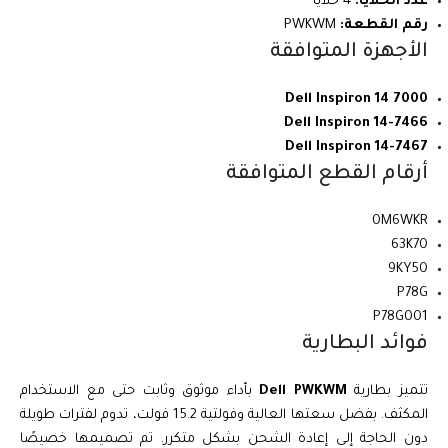
عدد الخلايا:
4 خلايا
رقم القطعة:
PWKWM
الأجهزة المتوافقة
Dell Inspiron 14 7000
Dell Inspiron 14-7466
Dell Inspiron 14-7467
أرقام القطع المتوافقة
0M6WKR
63K70
9KY50
P78G
P78G001
فوائد البطارية
تتميز بطارية
Dell PWKWM
بأداء موثوق وثابت حتى مع الاستخدام
المكثف. بفضل سعتها العالية وفولتية 15.2 فولت، تدوم لفترات طويلة
دون الحاجة إلى إعادة الشحن بشكل متكرر. تم تصميمها خصيصًا