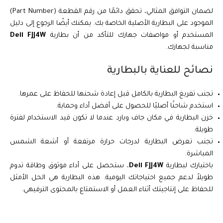
لضمان التوافق المثالي، تحقق دائمًا من رقم القطعة (Part Number)
الموجود على البطارية الأصلية الخاصة بك. يمكنك أيضًا الرجوع إلى دليل
المستخدم أو مواصفات جهازك للتأكد من أن بطارية
Dell FJJ4W
مناسبة لجهازك.
نصائح للعناية بالبطارية
تجنب تفريغ البطارية بالكامل قبل إعادة شحنها للحفاظ على عمرها.
استخدم شاحنًا أصليًا للحصول على أفضل أداء وحماية.
خزن البطارية في مكان جاف وبارد عندما لا تكون قيد الاستخدام لفترة
طويلة.
تجنب تعرض البطارية لدرجات حرارة مرتفعة أو أشعة الشمس
المباشرة.
باختيارك لبطارية
Dell FJJ4W
، ستحصل على أداء موثوق وطاقة تدوم
طويلاً لدعم جميع احتياجاتك اليومية. هذه البطارية هي الحل الأمثل
للحفاظ على إنتاجيتك أثناء العمل أو الاستمتاع بالمحتوى الترفيهي.