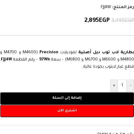
رمز المنتج:
FJJ4W
2,895
EGP
3,495
EGP
طارية لاب توب ديل أصلية
لموديلات
Precision
(M4600 و M4700 و
M480 و M6600 و M6700 و M6800) – سعة
97Wh
– رقم القطعة
FJJ4W
.
قطع غيار لابتوب بجودة عالية.
+
-
إضافة إلى السلة
اشتري الآن