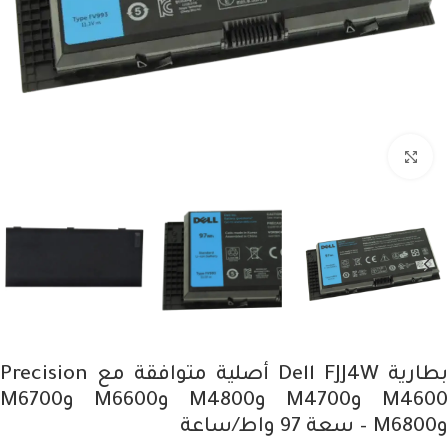
Click to enlarge
بطارية Dell FJJ4W أصلية متوافقة مع Precision
M4600 وM4700 وM4800 وM6600 وM6700
وM6800 – سعة 97 واط/ساعة