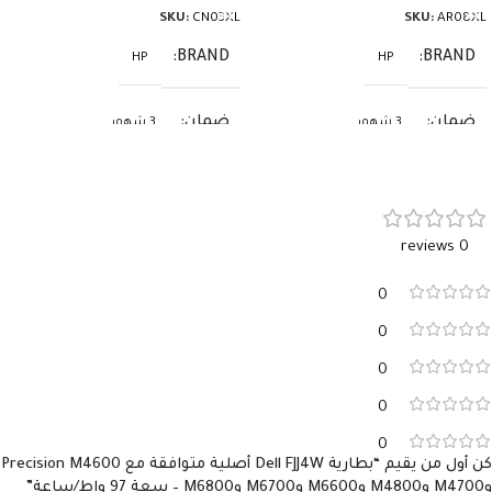
SKU:
CN03XL
SKU:
AR08XL
BRAND
BRAND
HP
HP
ضمان
ضمان
3 شهور
3 شهور
0 reviews
0
0
0
0
0
كن أول من يقيم “بطارية Dell FJJ4W أصلية متوافقة مع Precision M4600
وM4700 وM4800 وM6600 وM6700 وM6800 – سعة 97 واط/ساعة”