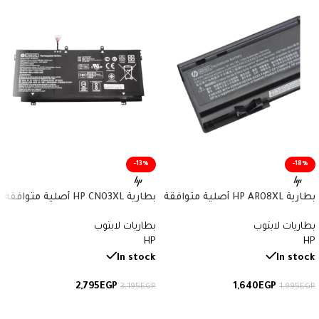
-13%
-18%
بطارية HP AR08XL أصلية متوافقة
بطارية HP CN03XL أصلية متوافقة
مع أجهزة ZBook – سعة 75 واط/
مع أجهزة Envy وSpectre x360 –
بطاريات لابتوب
بطاريات لابتوب
ساعة
سعة 57.9 واط/ساعة
HP
HP
In stock
In stock
2,795
EGP
1,640
EGP
3,195
EGP
1,995
EGP
إضافة إلى السلة
إضافة إلى السلة