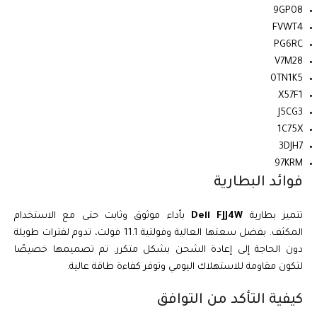
9GP08
FVWT4
PG6RC
V7M28
0TN1K5
X57F1
J5CG3
1C75X
3DJH7
97KRM
فوائد البطارية
تتميز بطارية
Dell FJJ4W
بأداء موثوق وثابت حتى مع الاستخدام
المكثف. بفضل سعتها العالية وفولتية 11.1 فولت، تدوم لفترات طويلة
دون الحاجة إلى إعادة الشحن بشكل متكرر. تم تصميمها خصيصًا
لتكون مقاومة للاستهلاك اليومي وتوفر كفاءة طاقة عالية.
كيفية التأكد من التوافق