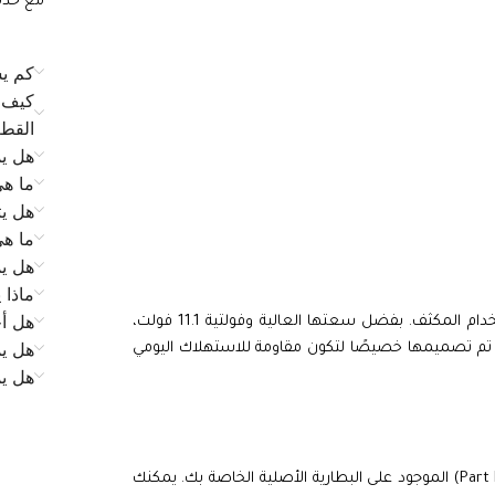
مع خدمة الع
كم يس
كيف ي
القط
هل يم
ما ه
هل يت
ما ه
هل يم
ماذا 
هل أح
بأداء موثوق وثابت حتى مع الاستخدام المكثف. بفضل سعتها العالية وفولتية 11.1 فولت،
هل يم
. تم تصميمها خصيصًا لتكون مقاومة للاستهلاك اليومي
هل ي
لضمان التوافق المثالي، تحقق دائمًا من رقم القطعة (Part Number) الموجود على البطارية الأصلية الخاصة بك. يمكنك