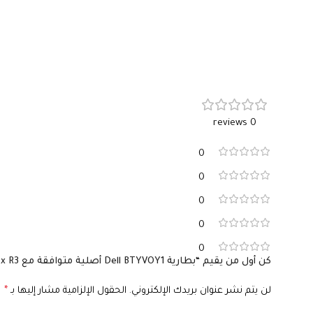
0 reviews
0
0
0
0
0
كن أول من يقيم “بطارية Dell BTYVOY1 أصلية متوافقة مع Alienware M17x R3 وR4 – سعة 90 واط/ساعة”
لن يتم نشر عنوان بريدك الإلكتروني.
الحقول الإلزامية مشار إليها بـ
*