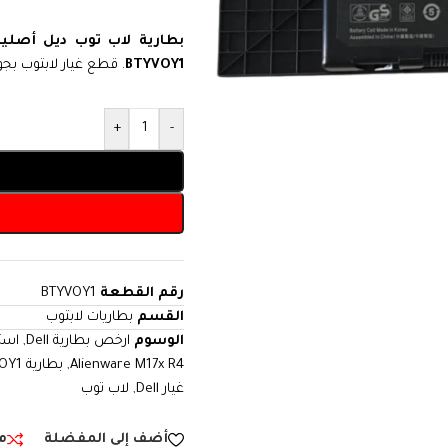
بطارية لاب توب ديل أصلية
BTYVOY1
. قطع غيار لابتوب بجو
+
-
رقم القطعة
BTYVOY1
القسم
بطاريات لابتوب
الوسوم
ارخص بطارية Dell
,
استب
Alienware M17x R4
,
بطارية BTYVOY1
غيار Dell
,
لاب توب
أضف إلى المفضلة
م