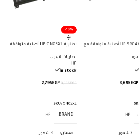
-13%
بطارية HP SR04XL أصلية متوافقة مع
بطارية HP ON03XL أصلية متوافقة
أجهزة Omen وPavilion Gaming – سعة
مع أجهزة Pavilion x360 وStream –
ابتوب
بطاريات لابتوب
سعة 41.7 واط/ساعة
HP
In stock
2,795
EGP
3,695
EGP
3,195
EGP
لى السلة
إضافة إلى السلة
SKU:
ON03XL
SK
BRAND
HP
HP
ضمان
3 شهور
3 شهور