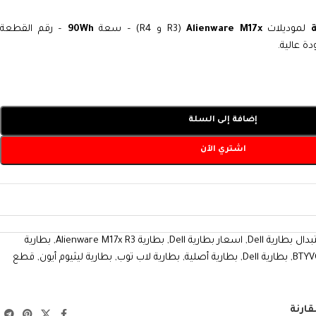
لموديلات
Alienware M17x
(R3 و R4) – سعة
90Wh
– رقم القطعة
دة عالية.
إضافة إلى السلة
اشتري الآن
دال بطارية Dell
,
اسعار بطارية Dell
,
بطارية Alienware M17x R3
,
بطارية
,
بطارية Dell
,
بطارية أصلية
,
بطارية لاب توب
,
بطارية ليثيوم أيون
,
قطع
قارنة