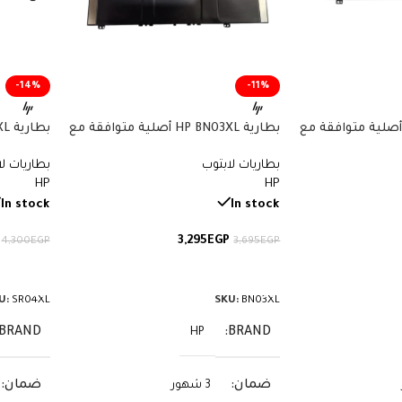
-14%
-11%
ارية HP CN03XL أصلية متوافقة مع
بطارية HP BN03XL أصلية متوافقة مع
أجهزة Envy وSpectre x360 – سعة
أجهزة Envy x360 – سعة 51 واط/
بطاريات لابتوب
بطاريات ل
ساعة
70.07 واط/ساعة
HP
HP
In stock
In stock
3,295
EGP
4,300
EGP
3,695
EGP
إضافة إلى السلة
إضافة إ
U:
SR04XL
SKU:
BN03XL
BRAND
BRAND
HP
ضمان
ضمان
3 شهور