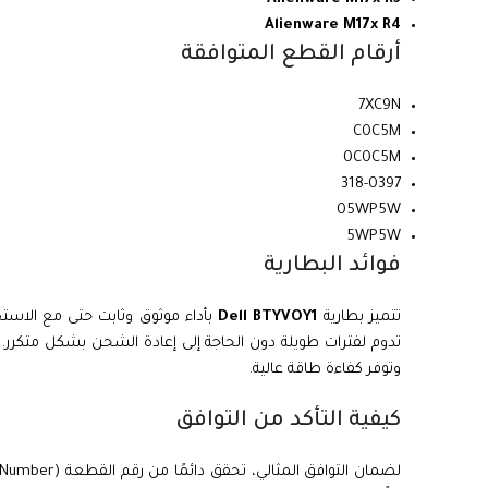
Alienware M17x R4
أرقام القطع المتوافقة
7XC9N
C0C5M
0C0C5M
318-0397
05WP5W
5WP5W
فوائد البطارية
تتميز بطارية
Dell BTYVOY1
تدوم لفترات طويلة دون الحاجة إلى إعادة الشحن بشكل متكرر
وتوفر كفاءة طاقة عالية.
كيفية التأكد من التوافق