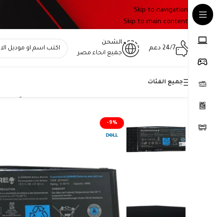
Skip to navigation
Skip to main content
الشحن
24/7 دعم
جميع انحاء مصر
جميع الفئات
Home
»
المتجر
»
بطارية Dell BTYVOY1 أصلية متوافقة مع Alienware M17x R3 وR4 – سعة 90 واط/ساعة
-9%