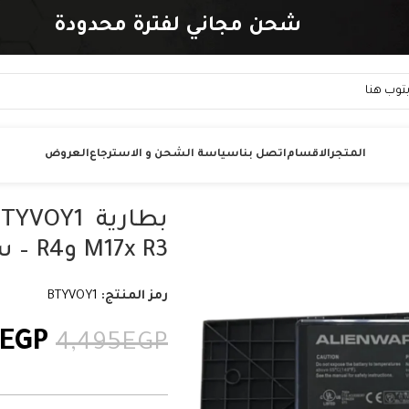
شحن مجاني لفترة محدودة
المتجر
الاقسام
اتصل بنا
سياسة الشحن و الاسترجاع
العروض
M17x R3 وR4 – سعة 90 واط/ساعة
رمز المنتج:
BTYVOY1
EGP
4,495
EGP