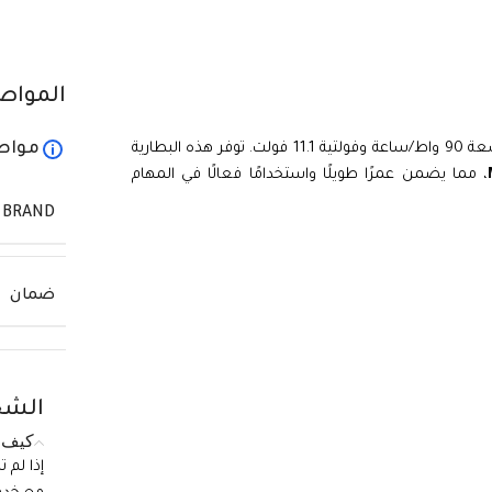
المواص
مواص
هي بطارية ليثيوم أيون عالية الجودة بسعة 90 واط/ساعة وفولتية 11.1 فولت. توفر هذه البطارية
، مما يضمن عمرًا طويلًا واستخدامًا فعالًا في المهام
BRAND
ضمان
الشح
كيف ي
إذا لم 