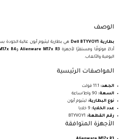
الوصف
بطارية Dell BTYVOY1
أداءً موثوقًا ومستقرًا لأجهزة
Alienware M17x R3
و
M17x R4
اليومية والألعاب.
المواصفات الرئيسية
الجهد:
11.1 فولت
السعة:
90 واط/ساعة
نوع البطارية:
ليثيوم أيون
عدد الخلايا:
9 خلايا
رقم القطعة:
BTYVOY1
الأجهزة المتوافقة
Alienware M17x R3