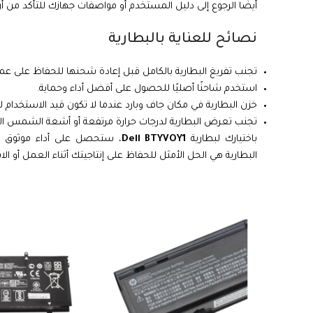
أيضًا الرجوع إلى دليل المستخدم أو مواصفات جهازك للتأكد من أ
نصائح للعناية بالبطارية
تجنب تفريغ البطارية بالكامل قبل إعادة شحنها للحفاظ على عمر
استخدم شاحنًا أصليًا للحصول على أفضل أداء وحماية.
خزن البطارية في مكان جاف وبارد عندما لا تكون قيد الاستخدام ل
تجنب تعرض البطارية لدرجات حرارة مرتفعة أو أشعة الشمس ال
باختيارك لبطارية
Dell BTYVOY1
، ستحصل على أداء موثوق وطا
البطارية هي الحل الأمثل للحفاظ على إنتاجيتك أثناء العمل أو ال