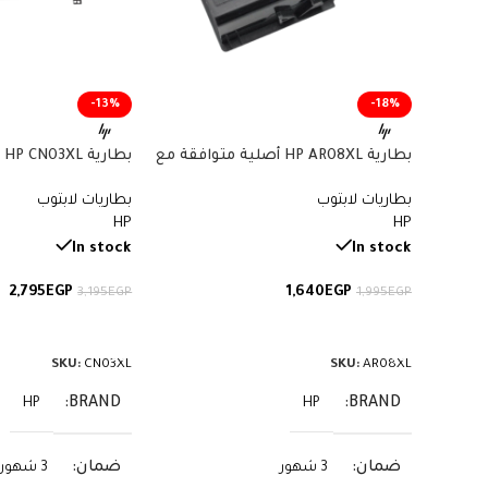
-13%
-18%
بطارية HP AR08XL أصلية متوافقة مع
بط
أجهزة ZBook – سعة 75 واط/ساعة
بطاريات لابتوب
بطاريات لابتوب
57.9 واط/ساعة
HP
HP
In stock
In stock
2,795
EGP
1,640
EGP
3,195
EGP
1,995
EGP
إضافة إلى السلة
إضافة إلى السلة
SKU:
CN03XL
SKU:
AR08XL
BRAND
BRAND
HP
HP
ضمان
ضمان
3 شهور
3 شهور