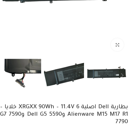
Click to enlarge
بطارية Dell اصلية XRGXX 90Wh – 11.4V 6 خلايا –
Alienware M15 M17 R1 وDell G5 5590 وG7 7590
7790