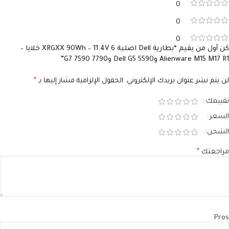
0
0
0
كن أول من يقيم “بطارية Dell اصلية XRGXX 90Wh – 11.4V 6 خلايا –
Alienware M15 M17 R1 وDell G5 5590 وG7 7590 7790”
لن يتم نشر عنوان بريدك الإلكتروني.
الحقول الإلزامية مشار إليها بـ
*
تقييمك
السعر
الشحن
مراجعتك
*
Pros