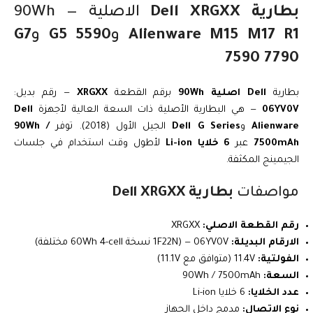
بطارية Dell XRGXX
الاصلية 90Wh —
Alienware M15 M17 R1
و
G5 5590
و
G7
7590 7790
بطارية
Dell اصلية 90Wh
برقم القطعة
XRGXX
— رقم بديل:
06YV0V
— هي البطارية الأصلية ذات السعة العالية لأجهزة
Dell
Alienware
و
Dell G Series
الجيل الأول (2018). توفر
90Wh /
7500mAh
عبر
6 خلايا Li-ion
لأطول وقت استخدام في جلسات
الجيمينج المكثفة.
مواصفات
بطارية Dell XRGXX
رقم القطعة الاصلي:
XRGXX
الارقام البديلة:
06YV0V — (1F22N نسخة 60Wh 4-cell مختلفة)
الفولتية:
11.4V (متوافق مع 11.1V)
السعة:
90Wh / 7500mAh
عدد الخلايا:
6 خلايا Li-ion
نوع الاتصال:
مدمج داخل الجهاز