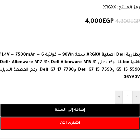
رمز المنتج:
XRGXX
4,000
EGP
4,800
EGP
طارية Dell اصلية XRGXX
سعة
90Wh
— فولتية
6
—
7500mAh
—
11.4V
لايا Li-ion
. تركب على
Dell Alienware M15 R1
و
Alienware M17 R1
و
Dell
G5 15 559
و
Dell G7 15 7590
و
Dell G7 17 7790
. رقم القطعة البديل:
.
06YV0V
+
-
إضافة إلى السلة
اشتري الآن