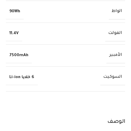
الواط
90Wh
الفولت
11.4V
الأمبير
7500mAh
السوكيت
6 خلايا Li-ion
الوصف