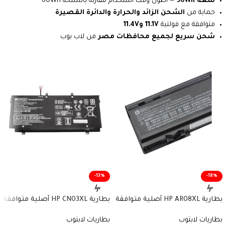
سعة 90Wh
— اطول وقت استخدام مقارنة بالنسخة 60Wh
حماية من
الشحن الزائد والحرارة والدائرة القصيرة
متوافقة مع فولتية
11.1V و11.4V
شحن سريع لجميع محافظات مصر
من لاب بوب
-13%
-18%
بطارية HP AR08XL أصلية متوافقة
بطارية HP CN03XL أصلية متوافقة
مع أجهزة ZBook – سعة 75 واط/
مع أجهزة Envy وSpectre x360 –
بطاريات لابتوب
بطاريات لابتوب
ساعة
سعة 57.9 واط/ساعة