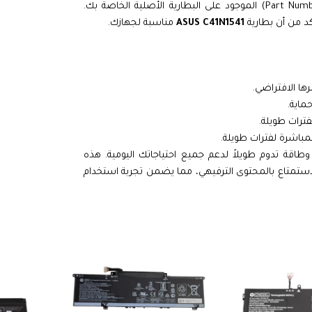
لضمان التوافق المثالي، يُنصح بالتحقق من رقم القطعة (Part Number) الموجود على البطارية الأصلية الخاصة بك.
كد من أن بطارية
ASUS C41N1541
مناسبة لجهازك.
ها الافتراضي.
فترات طويلة.
باشرة لفترات طويلة.
اقة تدوم طويلاً لدعم جميع احتياجاتك اليومية. هذه
الاستمتاع بالمحتوى الترفيهي، مما يضمن تجربة استخدام