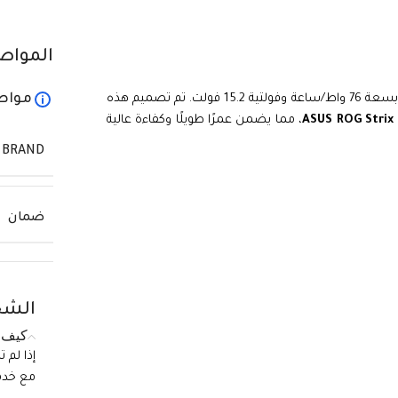
المواص
مواص
هي بطارية ليثيوم بوليمر عالية الجودة بسعة 76 واط/ساعة وفولتية 15.2 فولت. تم تصميم هذه
ASUS ROG Strix
، مما يضمن عمرًا طويلًا وكفاءة عالية
BRAND
ضمان
الشح
كيف ي
إذا لم 
مع خدمة الع