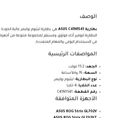
الوصف
بطارية ASUS C41N1541
البطارية لتوفير أداء موثوق ومستقر لمجموعة متنوعة من أجهزة
في الاستخدام اليومي والمهام المتعددة.
المواصفات الرئيسية
الجهد:
15.2 فولت
السعة:
76 واط/ساعة
نوع البطارية:
ليثيوم بوليمر
عدد الخلايا:
4 خلايا
رقم القطعة:
C41N1541
الأجهزة المتوافقة
ASUS ROG Strix GL702V
ASUS ROG Strix GL702VT