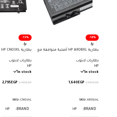
-13%
-18%
بطارية HP AR08XL أصلية متوافقة مع
بط
أجهزة ZBook – سعة 75 واط/ساعة
بطاريات لابتوب
بطاريات لابتوب
57.9 واط/ساعة
HP
HP
In stock
In stock
2,795
EGP
1,640
EGP
3,195
EGP
1,995
EGP
إضافة إلى السلة
إضافة إلى السلة
SKU:
CN03XL
SKU:
AR08XL
BRAND
BRAND
HP
HP