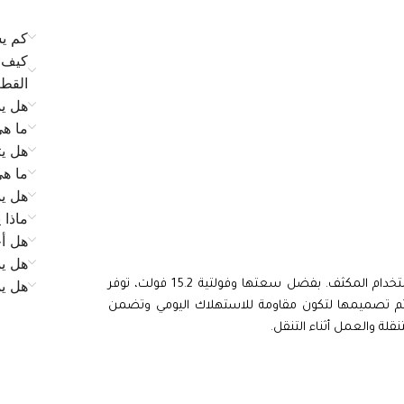
كم يس
كيف ي
القط
هل يم
ما ه
هل يت
ما ه
هل يم
ماذا 
هل أح
هل يم
هل ي
بأداء موثوق وثابت حتى مع الاستخدام المكثف. بفضل سعتها وفولتية 15.2 فولت، توفر
تم تصميمها لتكون مقاومة للاستهلاك اليومي وتضمن
قلة والعمل أثناء التنقل.