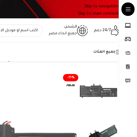
Skip to navigation
Skip to main content
الشحن
24/7 دعم
جميع انحاء مصر
جميع الفئات
Home
»
المتجر
»
بطارية ASUS C41N1541 أصلية متوافقة مع أجهزة ROG Strix – سعة 76 واط/ساعة
-11%