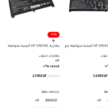
-13%
بطارية HP SR04XL أصلية متوافقة مع
بطارية HP ON03XL أصلية متوافقة
أجهزة Omen وPavilion Gaming – سعة
مع أجهزة Pavilion x360 وStream –
ابتوب
بطاريات لابتوب
سعة 41.7 واط/ساعة
HP
In stock
2,795
EGP
3,695
EGP
3,195
EGP
لى السلة
إضافة إلى السلة
SKU:
ON03XL
SK
BRAND
HP
HP