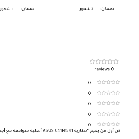
ضمان
ضمان
3 شهور
3 شهور
0 reviews
0
0
0
0
0
كن أول من يقيم “بطارية ASUS C41N1541 أصلية متوافقة مع أجهزة ROG Strix – سعة 76 واط/ساعة”