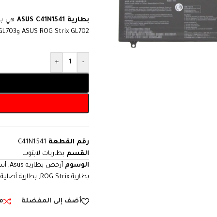
بطارية ASUS C41N1541
ASUS ROG Strix GL702 وGL703. توفر أداءً موثوقًا وطاقة تدوم طويلًا لأجهزتك.
+
-
رقم القطعة
C41N1541
القسم
بطاريات لابتوب
الوسوم
أرخص بطارية Asus
,
أسع
بطارية ROG Strix
,
بطارية أصلية
,
أضف إلى المفضلة
م