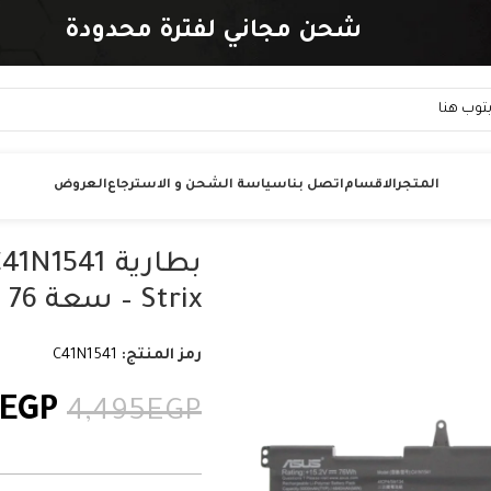
شحن مجاني لفترة محدودة
المتجر
الاقسام
اتصل بنا
سياسة الشحن و الاسترجاع
العروض
Strix – سعة 76 واط/ساعة
رمز المنتج:
C41N1541
EGP
4,495
EGP