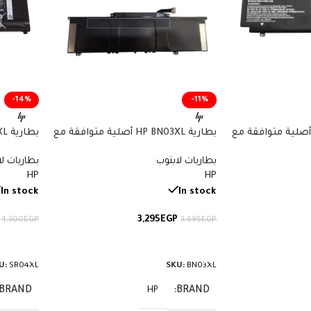
-14%
-11%
ارية HP CN03XL أصلية متوافقة مع
بطارية HP BN03XL أصلية متوافقة مع
أجهزة Envy وSpectre x360 – سعة
أجهزة Envy x360 – سعة 51 واط/
بطاريات لابتوب
بطاريات ل
ساعة
70.07 واط/ساعة
HP
HP
In stock
In stock
3,295
EGP
4,300
EGP
3,695
EGP
إضافة إلى السلة
إضافة إ
U:
SR04XL
SKU:
BN03XL
BRAND
BRAND
HP