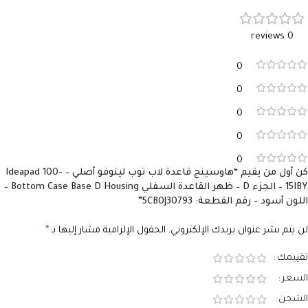
0 reviews
0
0
0
0
0
كن أول من يقيم “هاوسينج قاعدة لاب توب لينوفو أصلي – Ideapad 100-
15IBY – الجزء D – ظهر القاعدة السفلي Bottom Case Base D Housing –
اللون أسود – رقم القطعة: 5CB0J30793”
لن يتم نشر عنوان بريدك الإلكتروني.
الحقول الإلزامية مشار إليها بـ
*
تقييمك
السعر
الشحن