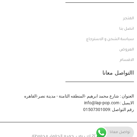
المتجر
اتصل بنا
سياسة الشحن و الاسترجاع
العروض
الاقسام
االتواصل معانا
العنوان : شارع محمد ابرهيم -المنطقه التامنة - مدينة نصر-القاهره
الايميل : info@lap-pop.com
رقم التواصل :01507301009
تواصل معانا
© 2024 لاب بوب. جميع الحقوق محفوظة.