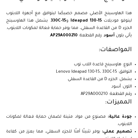
هذا الهاوسينج الأصلي مصمم خصيصًا ليتوافق مع أجهزة اللابتوب
لينوفو موديلات
Ideapad 130-15
و
330C-15
. يشمل هذا الهاوسينج
الجزء D من القاعدة السفلي، مما يوفر حماية فعالة لمكونات اللابتوب.
يأتي بلون
أسود
. رقم القطعة:
AP29A000210
.
المواصفات:
النوع: هاوسينج قاعدة اللاب توب
التوافق: Lenovo Ideapad 130-15، 330C-15
يشمل: الجزء D من القاعدة السفلي
اللون: أسود
رقم القطعة: AP29A000210
المميزات:
جودة عالية:
مصنوع من مواد متينة لضمان حماية فعالة لمكونات
اللابتوب.
تصميم عملي:
يوفر تثبيتًا آمنًا للجزء السفلي، مما يعزز من كفاءة