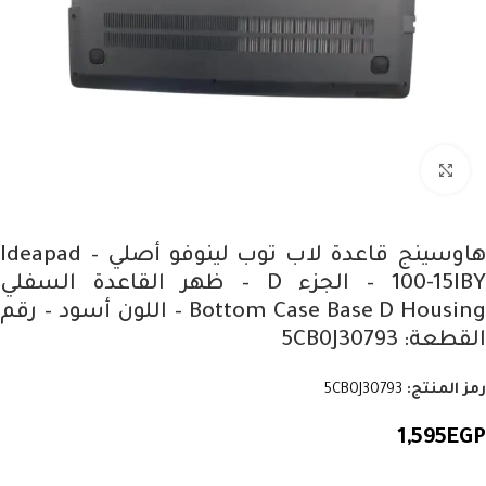
Click to enlarge
هاوسينج قاعدة لاب توب لينوفو أصلي – Ideapad
100-15IBY – الجزء D – ظهر القاعدة السفلي
Bottom Case Base D Housing – اللون أسود – رقم
القطعة: 5CB0J30793
رمز المنتج:
5CB0J30793
1,595
EGP