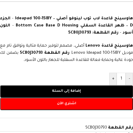
اوسينج قاعدة لاب توب لينوفو أصلي – Ideapad 100-15IBY
–
الجزء
 – ظهر القاعدة السفلي Bottom Case Base D Housing
–
اللون
أسود
–
رقم القطعة: 5CB0J30793
اوسينج قاعدة Lenovo
أصلي، مصمم لتوفير حماية مثالية وتوافق تام مع
وديل Lenovo Ideapad 100-15IBY.
رقم القطعة 5CB0J30793
يضمن لك
جودة عالية وحماية فعالة للقاعدة السفلية للجهاز باللون الأسود.
+
-
إضافة إلى السلة
اشتري الآن
رقم القطعة
5CB0J30793