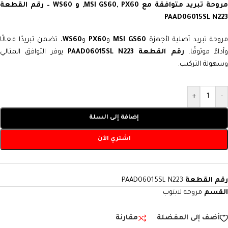
مروحة تبريد متوافقة مع MSI GS60, PX60, و WS60 – رقم القطعة
PAAD06015SL N223
روحة تبريد أصلية لأجهزة
MSI GS60
و
PX60
و
WS60
، تضمن تبريدًا فعالًا
أداءً موثوقًا.
رقم القطعة PAAD06015SL N223
يوفر التوافق المثالي
وسهولة التركيب.
+
-
إضافة إلى السلة
اشتري الآن
رقم القطعة
PAAD06015SL N223
القسم
مروحة لابتوب
أضف إلى المفضلة
مقارنة