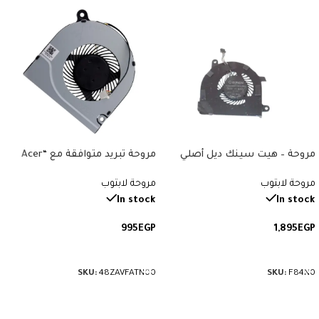
مروحة – هيت سينك ديل أصلي
مروحة تبريد متوافقة مع “Acer
متوافقة مع “Dell Latitude E7470”.
Aspire 3 A314, A315, A514, A515,
مروحة لابتوب
مروحة لابتوب
رقم القطعة: F84N0.
A517, A615, A314-31, A315-21, A315-
31”. رقم القطعة: 48ZAVFATN00.
In stock
In stock
995
EGP
1,895
EGP
إضافة إلى السلة
إضافة إلى السلة
SKU:
48ZAVFATN00
SKU:
F84N0