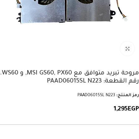
Click to enlarge
مروحة تبريد متوافق مع MSI GS60, PX60, و WS60.
رقم القطعة: PAAD06015SL N223
رمز المنتج:
PAAD06015SL N223
1,295
EGP