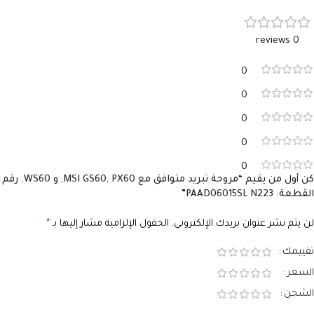
0 reviews
0
0
0
0
0
كن أول من يقيم “مروحة تبريد متوافق مع MSI GS60, PX60, و WS60. رقم
القطعة: PAAD06015SL N223”
لن يتم نشر عنوان بريدك الإلكتروني.
الحقول الإلزامية مشار إليها بـ
*
تقييمك
السعر
الشحن