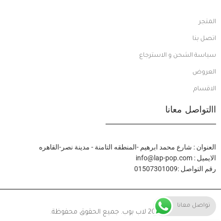
المتجر
اتصل بنا
سياسة الشحن و الاسترجاع
العروض
الاقسام
االتواصل معانا
العنوان : شارع محمد ابرهيم -المنطقه التامنة - مدينة نصر-القاهره
الايميل : info@lap-pop.com
رقم التواصل :01507301009
تواصل معانا
© 2024 لاب بوب. جميع الحقوق محفوظة.