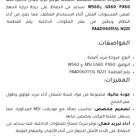
هذه المروحة الأصلية مصممة خصيصًا لتوفير تبريد فعال لأجهزة
MSI
PX60
,
GS60
، و
WS60
. تساعد في الحفاظ على درجة حرارة الجهاز
ضمن المستويات المثلى أثناء الاستخدام المكثف، مما يعزز من أداء
النظام ويطيل من عمر المكونات الداخلية. رقم القطعة:
.
PAAD06015SL N223
المواصفات:
النوع: مروحة تبريد أصلية
التوافق: MSI GS60, PX60، و WS60
رقم القطعة: PAAD06015SL N223
المميزات:
جودة عالية:
مصنوعة من مواد متينة لضمان أداء تبريد موثوق وطول
عمر المنتج.
تصميم مخصص:
تتناسب تمامًا مع موديلات MSI المذكورة، مما
يسهل عملية التركيب ويضمن ثباتها.
أداء تبريد فعال:
توفر تبريدًا ممتازًا للمكونات الداخلية، مما يساعد في
الحفاظ على الأداء الأمثل للجهاز حتى أثناء الألعاب والمهام الثقيلة.