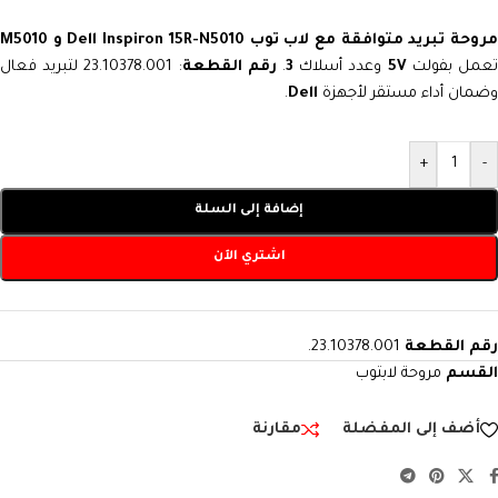
روحة تبريد متوافقة مع لاب توب Dell Inspiron 15R-N5010 و M5010
عمل بفولت
5V
وعدد أسلاك
3
.
رقم القطعة
: 23.10378.001 لتبريد فعال
وضمان أداء مستقر لأجهزة
Dell
.
+
-
إضافة إلى السلة
اشتري الآن
رقم القطعة
23.10378.001.
القسم
مروحة لابتوب
أضف إلى المفضلة
مقارنة