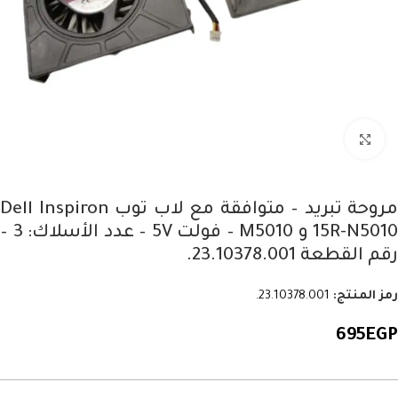
Click to enlarge
مروحة تبريد – متوافقة مع لاب توب Dell Inspiron
15R-N5010 و M5010 – فولت 5V – عدد الأسلاك: 3 –
رقم القطعة 23.10378.001.
رمز المنتج:
23.10378.001.
695
EGP