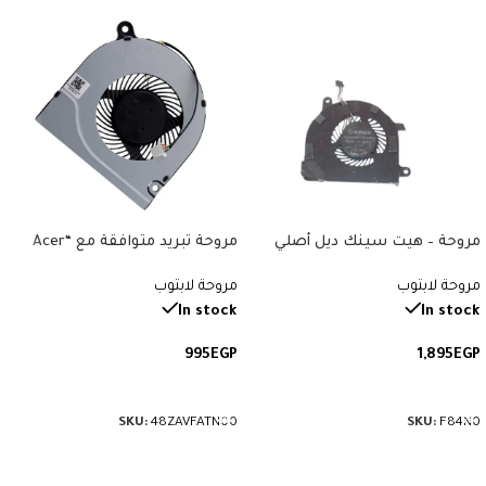
مروحة – هيت سينك ديل أصلي
مروحة تبريد متوافقة مع “Acer
متوافقة مع “Dell Latitude E7470”.
Aspire 3 A314, A315, A514, A515,
مروحة لابتوب
مروحة لابتوب
رقم القطعة: F84N0.
A517, A615, A314-31, A315-21, A315-
31”. رقم القطعة: 48ZAVFATN00.
In stock
In stock
995
EGP
1,895
EGP
إضافة إلى السلة
إضافة إلى السلة
SKU:
48ZAVFATN00
SKU:
F84N0