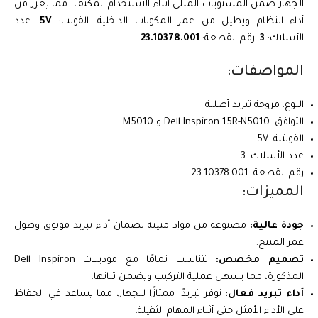
الجهاز ضمن المستويات المثلى أثناء الاستخدام المكثف، مما يعزز من
أداء النظام ويطيل من عمر المكونات الداخلية. الفولت:
5V
، عدد
الأسلاك:
3
. رقم القطعة:
23.10378.001
.
المواصفات:
النوع: مروحة تبريد أصلية
التوافق: Dell Inspiron 15R-N5010 و M5010
الفولتية: 5V
عدد الأسلاك: 3
رقم القطعة: 23.10378.001
المميزات:
جودة عالية:
مصنوعة من مواد متينة لضمان أداء تبريد موثوق وطول
عمر المنتج.
تصميم مخصص:
تتناسب تمامًا مع موديلات Dell Inspiron
المذكورة، مما يسهل عملية التركيب ويضمن ثباتها.
أداء تبريد فعال:
توفر تبريدًا ممتازًا للجهاز، مما يساعد في الحفاظ
على الأداء الأمثل حتى أثناء المهام الثقيلة.