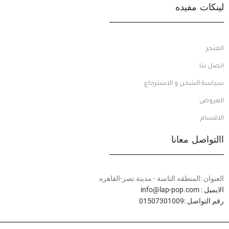
لينكات مفيده
المتجر
اتصل بنا
سياسة الشحن و الاسترجاع
العروض
الاقسام
االتواصل معانا
العنوان :المنطقه التامنة - مدينة نصر-القاهره
الايميل : info@lap-pop.com
رقم التواصل :01507301009