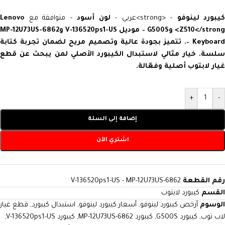
يبورد لينوفو
– <strong>عربي –
لون أسود
– متوافقة مع
Lenovo
Z510</stron> و
G500S
–
موديل V-136520ps1-US
و
MP-12U73US-6862
Keyboar
–
. تتميز بجودة عالية وتصميم مريح لضمان تجربة كتابة
سلسة. خيار مثالي لاستبدال الكيبورد الأصلي لمن يبحث عن
قطع
غيار لابتوب
أصلية وفعّالة.
+
-
إضافة إلى السلة
اشتري الآن
رقم القطعة
V-136520ps1-US - MP-12U73US-6862
القسم
كيبورد لابتوب
الوسوم
أرخص كيبورد لينوفو
,
أسعار كيبورد لينوفو
,
استبدال كيبورد
,
قطع غيار
لاب توب
,
كيبورد G500S
,
كيبورد MP-12U73US-6862
,
كيبورد V-136520ps1-US
,