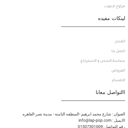
مراوح لابتوب
لينكات مفيده
المتجر
اتصل بنا
سياسة الشحن و الاسترجاع
العروض
الاقسام
االتواصل معانا
العنوان : شارع محمد ابرهيم -المنطقه التامنة - مدينة نصر-القاهره
الايميل : info@lap-pop.com
رقم التواصل :01507301009