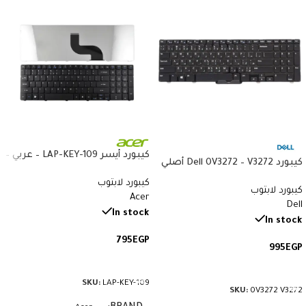
كيبورد أيسر LAP-KEY-109 – عربي –
كيبورد Dell 0V3272 – V3272 أصلي
متوافق مع Acer 5738 و5410
– متوافق مع Latitude E7440
كيبورد لابتوب
و8935G
كيبورد لابتوب
وE7470 – QWERTY بإضاءة خلفية
Acer
Dell
بالعربي والإنجليزي
In stock
In stock
795
EGP
995
EGP
إضافة إلى السلة
إضافة إلى السلة
SKU:
LAP-KEY-109
SKU:
0V3272 V3272