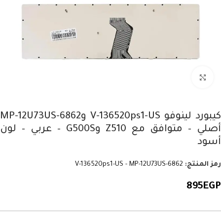
Click to enlarge
كيبورد لينوفو V-136520ps1-US وMP-12U73US-6862
أصلي – متوافق مع Z510 وG500S – عربي – لون
أسود
رمز المنتج:
V-136520ps1-US - MP-12U73US-6862
895
EGP