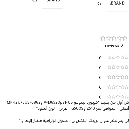
BRAND
Acer
BRAND
Dell
0 reviews
0
0
0
0
0
كن أول من يقيم “كيبورد لينوفو V-136520ps1-US وMP-12U73US-6862
أصلي – متوافق مع Z510 وG500S – عربي – لون أسود”
لن يتم نشر عنوان بريدك الإلكتروني.
الحقول الإلزامية مشار إليها بـ
*