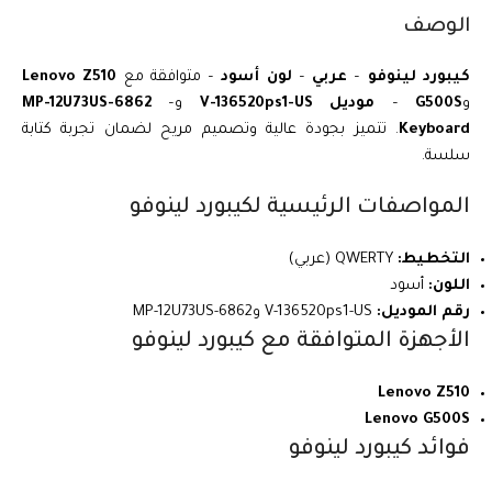
الوصف
كيبورد لينوفو
–
عربي
–
لون أسود
– متوافقة مع
Lenovo Z510
و
G500S
–
موديل V-136520ps1-US
و
–
MP-12U73US-6862
Keyboard
. تتميز بجودة عالية وتصميم مريح لضمان تجربة كتابة
سلسة.
المواصفات الرئيسية لكيبورد لينوفو
التخطيط:
QWERTY (عربي)
اللون:
أسود
رقم الموديل:
V-136520ps1-US وMP-12U73US-6862
الأجهزة المتوافقة مع كيبورد لينوفو
Lenovo Z510
Lenovo G500S
فوائد كيبورد لينوفو