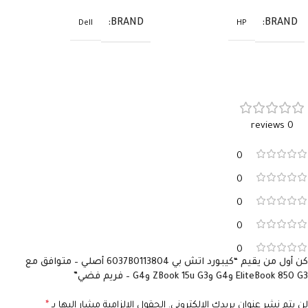
BRAND
BRAND
Dell
HP
0 reviews
0
0
0
0
0
كن أول من يقيم “كيبورد اتش بي 6037B0113804 أصلي – متوافق مع
EliteBook 850 G3 وG4 وZBook 15u G3 وG4 – فريم فضي”
لن يتم نشر عنوان بريدك الإلكتروني.
الحقول الإلزامية مشار إليها بـ
*