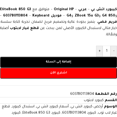
يبورد اتش بي
–
عربي
–
Original HP
– متوافق مع
EliteBook 850 G3
850 G4
و
ZBook 15u G3
و
G4
–
موديل 6037B0113804
Keyboard
–
–
ريم فضي
. يتميز بجودة عالية وتصميم مريح لضمان تجربة كتابة سلسة.
يار مثالي لاستبدال الكيبورد الأصلي لمن يبحث عن
قطع غيار لابتوب
أصلية
وفعّالة.
+
-
إضافة إلى السلة
اشتري الآن
رقم القطعة
6037B0113804
القسم
كيبورد لابتوب
الوسوم
أرخص كيبورد اتش بي
,
أسعار كيبورد اتش بي
,
استبدال كيبورد
,
قطع
غيار لاب توب
,
كيبورد 6037B0113804
,
كيبورد EliteBook 850 G3
,
كيبورد