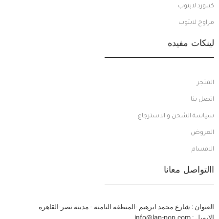
كيبورد لابتوب
مراوح لابتوب
لينكات مفيده
المتجر
اتصل بنا
سياسة الشحن و الاسترجاع
العروض
الاقسام
االتواصل معانا
العنوان : شارع محمد ابرهيم -المنطقه التامنة - مدينة نصر-القاهره
الايميل : info@lap-pop.com