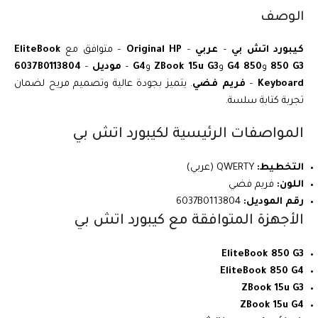
الوصف
كيبورد اتش بي
–
عربي
–
Original HP
– متوافق مع
EliteBook
850 G3
و
850 G4
و
ZBook 15u G3
و
G4
–
موديل 6037B0113804
–
Keyboard
–
فريم فضي
. يتميز بجودة عالية وتصميم مريح لضمان
تجربة كتابة سلسة.
المواصفات الرئيسية لكيبورد اتش بي
التخطيط:
QWERTY (عربي)
اللون:
فريم فضي
رقم الموديل:
6037B0113804
الأجهزة المتوافقة مع كيبورد اتش بي
EliteBook 850 G3
EliteBook 850 G4
ZBook 15u G3
ZBook 15u G4