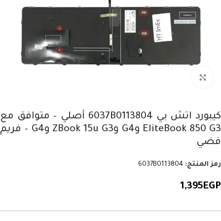
Click to enlarge
كيبورد اتش بي 6037B0113804 أصلي – متوافق مع
EliteBook 850 G3 وG4 وZBook 15u G3 وG4 – فريم
فضي
رمز المنتج:
6037B0113804
1,395
EGP