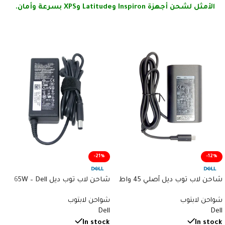
الأمثل لشحن أجهزة Inspiron وLatitude وXPS بسرعة وأمان.
-21%
-12%
شاحن لاب توب ديل أصلي 45 واط
شاحن لاب توب ديل 65W – Dell
Charger 19.5V 3.34A 7.4×5.0mm –
– Genuine Dell USB-C Laptop
شواحن لابتوب
شواحن لابتوب
HA65NM130
Charger 20V 2.25A 45W Type-C –
Dell
Dell
LA45NM150
In stock
In stock