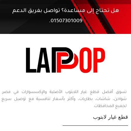
هل تحتاج إلى مساعدة؟ تواصل بفريق الدعم
01507301009.
تسوق أفضل قطع غيار اللابتوب الأصلية والإكسسوارات في مصر.
شواحن، شاشات، بطاريات، وأكثر بأسعار تنافسية مع توصيل سريع
لجميع المحافظات.
قطع غيار لابتوب