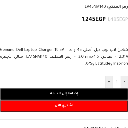
رمز المنتج:
LA45NM140
1,245
EGP
1,495
EGP
شاحن لاب توب ديل أصلي 45 واط – Genuine Dell Laptop Charger 19.5V
2.31A – مقاس 4.5×3.0mm – رقم القطعة LA45NM140. مثالي لأجهزة
Inspiron وLatitude وXPS.
+
-
إضافة إلى السلة
اشتري الآن