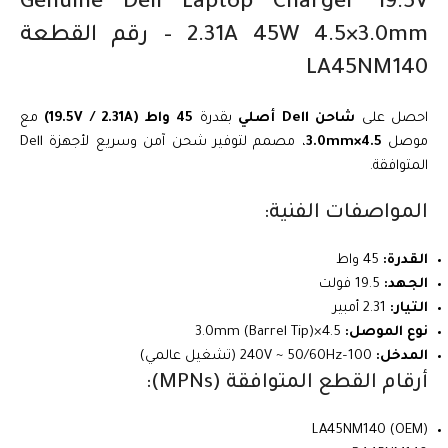
Genuine Dell Laptop Charger 19.5V
2.31A 45W 4.5×3.0mm – رقم القطعة
LA45NM140
احصل على
شاحن Dell أصلي
بقدرة
45 واط (19.5V / 2.31A)
مع
موصل
4.5×3.0mm
، مصمم لتوفير شحن آمن وسريع لأجهزة Dell
المتوافقة.
المواصفات الفنية:
القدرة:
45 واط
الجهد:
19.5 فولت
التيار:
2.31 أمبير
نوع الموصل:
4.5×3.0mm (Barrel Tip)
المدخل:
100–240V ~ 50/60Hz (تشغيل عالمي)
أرقام القطع المتوافقة (MPNs):
LA45NM140 (OEM)