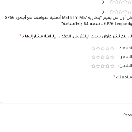
0
0
كن أول من يقيم “بطارية MSI BTY-M57 أصلية متوافقة مع أجهزة GP66
وGP76 Leopard – سعة 64 واط/ساعة”
لن يتم نشر عنوان بريدك الإلكتروني.
الحقول الإلزامية مشار إليها بـ
*
تقييمك
السعر
الشحن
مراجعتك
*
Pros