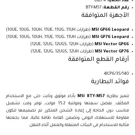
عدد الخلايا:
4 خلايا
رقم القطعة:
BTY-M57
الأجهزة المتوافقة
MSI GP66 Leopard
(طرازات 10UE، 10UG، 10UH، 11UE، 11UG، 11UH)
MSI GP76 Leopard
(طرازات 10UE، 10UG، 10UH، 11UE، 11UG، 11UH)
MSI Vector GP66
(طرازات 12UE، 12UG، 12UGS، 12UH)
MSI Vector GP76
(طرازات 12UE، 12UG، 12UGS، 12UH)
أرقام القطع المتوافقة
4ICP6/35/140
فوائد البطارية
تتميز بطارية
MSI BTY-M57
بأداء موثوق وثابت حتى مع الاستخدام
المكثف. بفضل سعتها وفولتية 15.2 فولت، توفر وقت تشغيل
مناسب دون الحاجة إلى إعادة الشحن المتكرر. تم تصميمها لتكون
مقاومة للاستهلاك اليومي وتضمن كفاءة طاقة عالية، مما يجعلها
مثالية للاستخدام في البيئات المتنقلة والعمل أثناء التنقل.