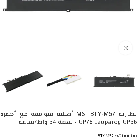
Click to enlarge
بطارية MSI BTY-M57 أصلية متوافقة مع أجهزة
GP66 وGP76 Leopard – سعة 64 واط/ساعة
رمز المنتج:
BTY-M57