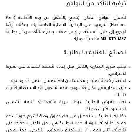
كيفية التأكد من التوافق
لضمان التوافق المثالي، يُنصح بالتحقق من رقم القطعة (Part
Number) الموجود على البطارية الأصلية الخاصة بك. يمكنك أيضًا
الرجوع إلى دليل المستخدم أو مواصفات جهازك للتأكد من أن بطارية
MSI BTY-M57
مناسبة لجهازك.
نصائح للعناية بالبطارية
تجنب تفريغ البطارية بالكامل قبل إعادة شحنها للحفاظ على عمرها
الافتراضي.
استخدم شاحنًا أصليًا أو معتمدًا من MSI لضمان أفضل أداء وحماية.
خزن البطارية في مكان جاف وبارد عندما لا تكون قيد الاستخدام لفترات
طويلة.
تجنب تعرض البطارية لدرجات حرارة مرتفعة أو أشعة الشمس
المباشرة لفترات طويلة.
باختيارك لبطارية ، ستحصل على أداء موثوق وطاقة تدوم طويلاً لدعم
جميع احتياجاتك اليومية. هذه البطارية هي الحل الأمثل للحفاظ على
إنتاجيتك أثناء العمل أو الاستمتاع بالمحتوى الترفيهي، مما يضمن