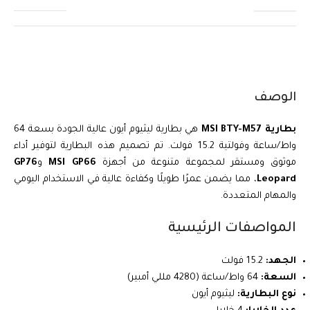
الوصف
بطارية MSI BTY-M57
هي بطارية ليثيوم أيون عالية الجودة بسعة 64
واط/ساعة وفولتية 15.2 فولت. تم تصميم هذه البطارية لتوفير أداء
موثوق ومستقر لمجموعة متنوعة من أجهزة
MSI GP66
و
GP76
Leopard
، مما يضمن عمرًا طويلًا وكفاءة عالية في الاستخدام اليومي
والمهام المتعددة.
المواصفات الرئيسية
الجهد:
15.2 فولت
السعة:
64 واط/ساعة (4280 مللي أمبير)
نوع البطارية:
ليثيوم أيون