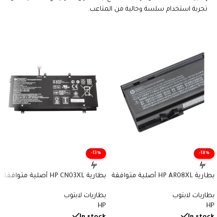
تجربة استخدام سلسة وخالية من المتاعب.
-13%
-18%
بطارية HP AR08XL أصلية متوافقة
بطارية HP CN03XL أصلية متوافقة
مع أجهزة ZBook – سعة 75 واط/
مع أجهزة Envy وSpectre x360 –
بطاريات لابتوب
بطاريات لابتوب
ساعة
سعة 57.9 واط/ساعة
HP
HP