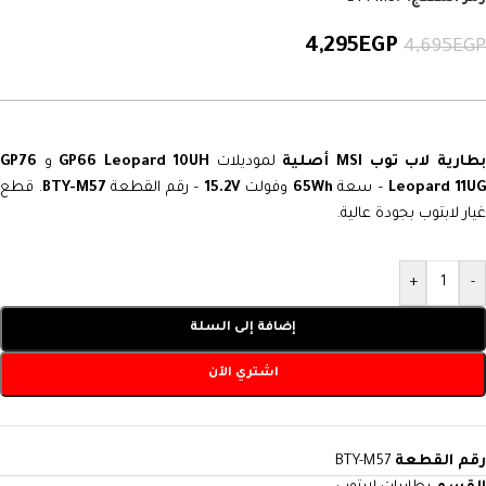
4,295
EGP
4,695
EGP
طارية لاب توب MSI أصلية
لموديلات
GP66 Leopard 10UH
و
GP76
Leopard 11U
– سعة
65Wh
وفولت
15.2V
– رقم القطعة
BTY-M57
. قطع
غيار لابتوب بجودة عالية.
+
-
إضافة إلى السلة
اشتري الآن
رقم القطعة
BTY-M57