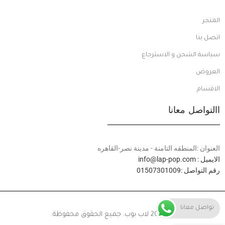
المتجر
اتصل بنا
سياسة الشحن و الاسترجاع
العروض
الاقسام
االتواصل معانا
العنوان :المنطقه التامنة - مدينة نصر-القاهره
الايميل : info@lap-pop.com
رقم التواصل :01507301009
تواصل معانا
© 2024 لاب بوب. جميع الحقوق محفوظة.