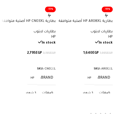
-13%
-18%
بطارية HP AR08XL أصلية متوافقة
بطارية HP CN03XL أصلية متوافقة
مع أجهزة ZBook – سعة 75 واط/
مع أجهزة Envy وSpectre x360 –
بطاريات لابتوب
بطاريات لابتوب
ساعة
سعة 57.9 واط/ساعة
HP
HP
In stock
In stock
2,795
EGP
1,640
EGP
3,195
EGP
1,995
EGP
إضافة إلى السلة
إضافة إلى السلة
SKU:
CN03XL
SKU:
AR08XL
BRAND
BRAND
HP
HP
ضمان
ضمان
3 شهور
3 شهور