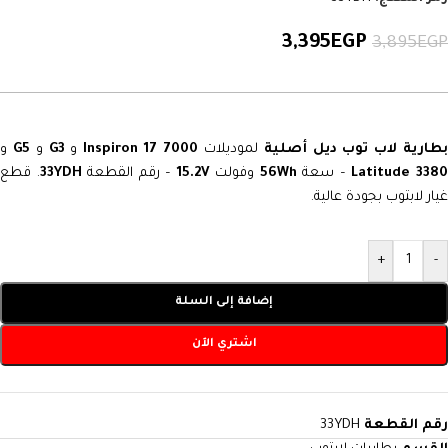
3,395
EGP
3,895
EGP
طارية لاب توب ديل أصلية
لموديلات
Inspiron 17 7000
و
G3
و
G5
و
Latitude 338
– سعة
56Wh
وفولت
15.2V
– رقم القطعة
33YDH
. قطع
غيار لابتوب بجودة عالية.
+
-
إضافة إلى السلة
اشتري الآن
رقم القطعة
33YDH