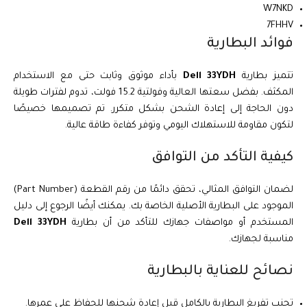
W7NKD
7FHHV
فوائد البطارية
تتميز بطارية
Dell 33YDH
بأداء موثوق وثابت حتى مع الاستخدام
المكثف. بفضل سعتها العالية وفولتية 15.2 فولت، تدوم لفترات طويلة
دون الحاجة إلى إعادة الشحن بشكل متكرر. تم تصميمها خصيصًا
لتكون مقاومة للاستهلاك اليومي وتوفر كفاءة طاقة عالية.
كيفية التأكد من التوافق
لضمان التوافق المثالي، تحقق دائمًا من رقم القطعة (Part Number)
الموجود على البطارية الأصلية الخاصة بك. يمكنك أيضًا الرجوع إلى دليل
المستخدم أو مواصفات جهازك للتأكد من أن بطارية
Dell 33YDH
مناسبة لجهازك.
نصائح للعناية بالبطارية
تجنب تفريغ البطارية بالكامل قبل إعادة شحنها للحفاظ على عمرها.