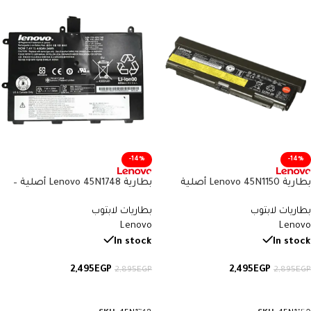
-14%
-14%
بطارية Lenovo 45N1150 أصلية
بطارية Lenovo 45N1748 أصلية –
متوافقة مع ThinkPad T440p
متوافقة مع ThinkPad Yoga 11e
بطاريات لابتوب
بطاريات لابتوب
وT540p – سعة 57 واط/ساعة
وYoga Chromebook – سعة 34
Lenovo
Lenovo
واط/ساعة
In stock
In stock
2,495
EGP
2,495
EGP
2,895
EGP
2,895
EGP
إضافة إلى السلة
إضافة إلى السلة