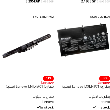
3,295
EGP
2,495
EGP
3,695
EGP
2,895
EGP
قراءة المزيد
قراءة المزيد
SKU:
L13M4P02
SKU:
L12L4K01
-14%
-10%
بطارية Lenovo L13M4P71 أصلية
بطارية Lenovo L14L4A01 أصلية
متوافقة مع Yoga 3 Pro – سعة 44
متوافقة مع IdeaPad 500 و Z51-70
بطاريات لابتوب
بطاريات لابتوب
واط/ساعة
– سعة 32 واط/ساعة
Lenovo
Lenovo
In stock
In stock