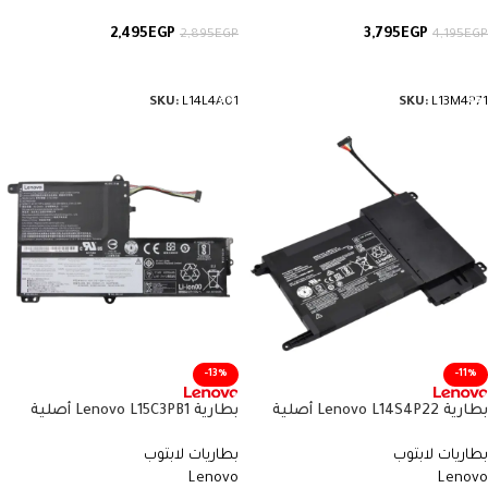
2,495
EGP
3,795
EGP
2,895
EGP
4,195
EGP
إضافة إلى السلة
إضافة إلى السلة
SKU:
L14L4A01
SKU:
L13M4P71
-13%
-11%
بطارية Lenovo L14S4P22 أصلية
بطارية Lenovo L15C3PB1 أصلية
متوافقة مع ThinkPad L14 و P14s –
متوافقة مع IdeaPad 330S – سعة
بطاريات لابتوب
بطاريات لابتوب
سعة 46.5 واط/ساعة
52.5 واط/ساعة
Lenovo
Lenovo