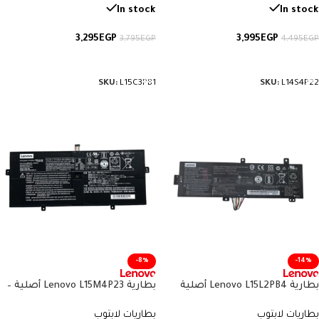
In stock
In stock
3,295
EGP
3,995
EGP
3,795
EGP
4,495
EGP
إضافة إلى السلة
إضافة إلى السلة
SKU:
L15C3PB1
SKU:
L14S4P22
-8%
-14%
بطارية Lenovo L15L2PB4 أصلية
بطارية Lenovo L15M4P23 أصلية –
متوافقة مع IdeaPad 110 – سعة 30
متوافقة مع Yoga 910 وYoga 5 Pro
بطاريات لابتوب
بطاريات لابتوب
واط/ساعة
– سعة 78 واط/ساعة