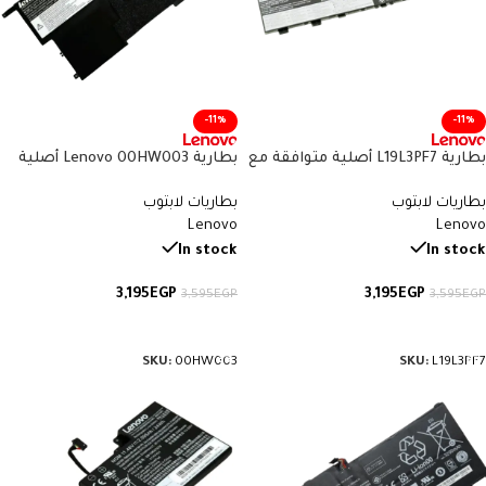
-11%
-11%
بطارية L19L3PF7 أصلية متوافقة مع
بطارية Lenovo 00HW003 أصلية
Lenovo IdeaPad 5 – سعة 44.5
متوافقة مع ThinkPad X1 Carbon
بطاريات لابتوب
بطاريات لابتوب
واط/ساعة
الجيل الثالث – سعة 50 واط/ساعة
Lenovo
Lenovo
In stock
In stock
3,195
EGP
3,195
EGP
3,595
EGP
3,595
EGP
إضافة إلى السلة
إضافة إلى السلة
SKU:
00HW003
SKU:
L19L3PF7