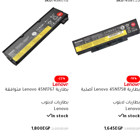
SKU:
45N1748
SKU:
45N1150
-22%
-18%
بطارية Lenovo 45N1758 أصلية
بطارية Lenovo 45N1767 متوافقة
متوافقة مع ThinkPad Edge E550
مع ThinkPad T440s وT450s –
بطاريات لابتوب
بطاريات لابتوب
وE560 – سعة 48 واط/ساعة
سعة 24 واط/ساعة
Lenovo
Lenovo
In stock
In stock
1,800
EGP
1,645
EGP
2,300
EGP
1,995
EGP
إضافة إلى السلة
إضافة إلى السلة