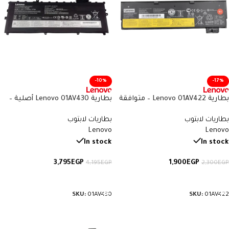
-10%
-17%
بطارية Lenovo 01AV422 – متوافقة
بطارية Lenovo 01AV430 أصلية –
مع سلسلة ThinkPad T470، T480،
متوافقة مع ThinkPad X1 Carbon
بطاريات لابتوب
بطاريات لابتوب
X270، P51s – سعة 24 واط/ساعة
الجيل الخامس والسادس – سعة
Lenovo
Lenovo
57 واط/ساعة
In stock
In stock
3,795
EGP
1,900
EGP
4,195
EGP
2,300
EGP
إضافة إلى السلة
إضافة إلى السلة
SKU:
01AV430
SKU:
01AV422