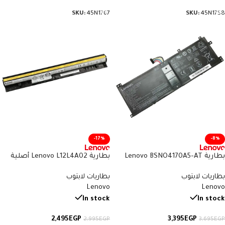
SKU:
45N1767
SKU:
45N1758
-17%
-8%
بطارية Lenovo BSNO4170A5-AT
بطارية Lenovo L12L4A02 أصلية
أصلية متوافقة مع IdeaPad Miix
متوافقة مع IdeaPad G500S
بطاريات لابتوب
بطاريات لابتوب
510 و520 – سعة 38 واط/ساعة
وS510P – سعة 41 واط/ساعة
Lenovo
Lenovo
In stock
In stock
2,495
EGP
3,395
EGP
2,995
EGP
3,695
EGP