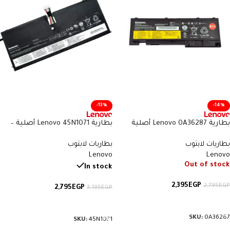
-13%
-14%
بطارية Lenovo 0A36287 أصلية
بطارية Lenovo 45N1071 أصلية –
متوافقة مع ThinkPad T420s و
متوافقة مع ThinkPad X1 Carbon
بطاريات لابتوب
بطاريات لابتوب
T430s – سعة 44 واط/ساعة
الجيل الأول – سعة 46 واط/ساعة
Lenovo
Lenovo
Out of stock
In stock
2,395
EGP
2,795
EGP
2,795
EGP
3,195
EGP
قراءة المزيد
إضافة إلى السلة
SKU:
0A36287
SKU:
45N1071