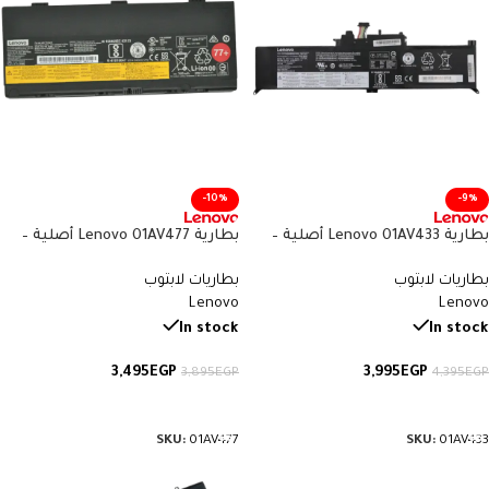
-10%
-9%
بطارية Lenovo 01AV433 أصلية –
بطارية Lenovo 01AV477 أصلية –
متوافقة مع ThinkPad Yoga X380
متوافقة مع ThinkPad P50 وP51
بطاريات لابتوب
بطاريات لابتوب
وX260 – سعة 51 واط/ساعة
وP52 – سعة 90 واط/ساعة
Lenovo
Lenovo
In stock
In stock
3,495
EGP
3,995
EGP
3,895
EGP
4,395
EGP
إضافة إلى السلة
إضافة إلى السلة
SKU:
01AV477
SKU:
01AV433