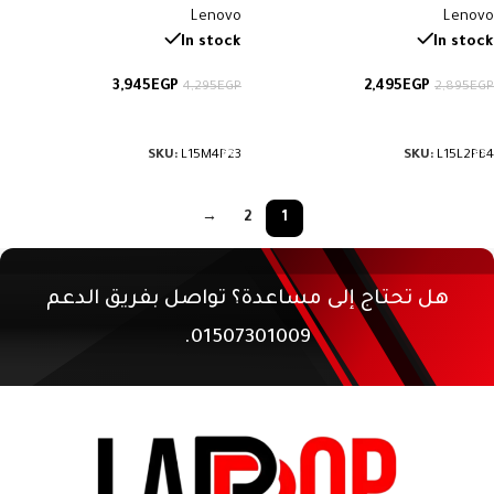
Lenovo
Lenovo
In stock
In stock
3,945
EGP
2,495
EGP
4,295
EGP
2,895
EGP
إضافة إلى السلة
إضافة إلى السلة
SKU:
L15M4P23
SKU:
L15L2PB4
→
2
1
هل تحتاج إلى مساعدة؟ تواصل بفريق الدعم
01507301009.