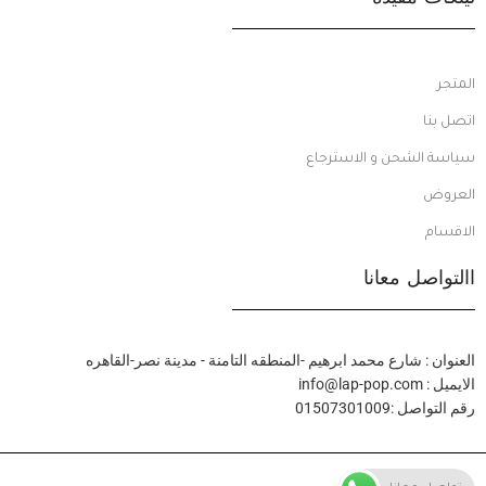
المتجر
اتصل بنا
سياسة الشحن و الاسترجاع
العروض
الاقسام
االتواصل معانا
العنوان : شارع محمد ابرهيم -المنطقه التامنة - مدينة نصر-القاهره
الايميل : info@lap-pop.com
رقم التواصل :01507301009